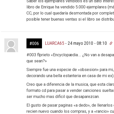
Saber los ejemplares vendidos es un dato intere
libro de Enrique ha vendido 5.000 ejemplares (más
CC, por lo cual quedaría desmontada por completo
posible tener buenas ventas si el libro se distri
LUARCA65
-
24 mayo 2010 - 08:10
#006
#003 flprieto «Encyclopædia…. ¿No van a desapa
que sean?»
Siempre fue una especie de «obsesion» para mi, 
decorando una bella estanteria en casa de mi ex)
Creo que a diferencia de la musica, que esta cla
formato cd para pasar a vender canciones sueltas,
ser mucho mas dificil que desaparezcan.
El gusto de pasar paginas «a dedo», de llenarlos 
recien nuevo cuando los compras, y a «rancio» c