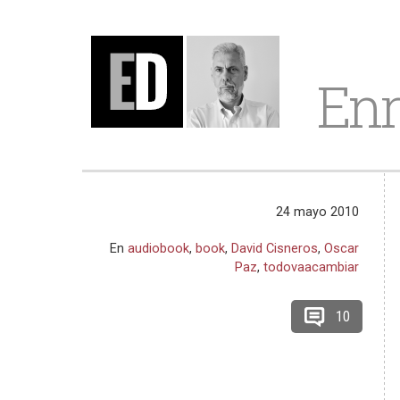
Enr
24 mayo 2010
En
audiobook
,
book
,
David Cisneros
,
Oscar
Paz
,
todovaacambiar
10