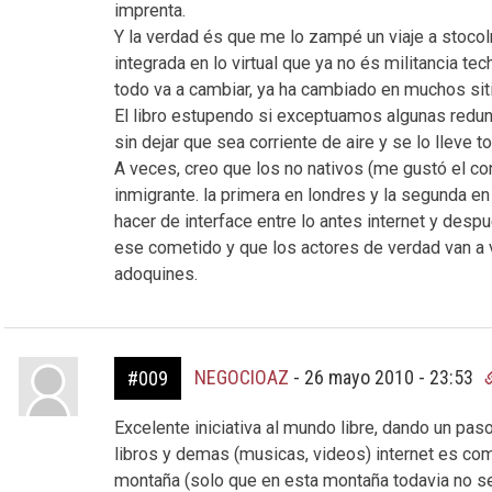
imprenta.
Y la verdad és que me lo zampé un viaje a stoco
integrada en lo virtual que ya no és militancia te
todo va a cambiar, ya ha cambiado en muchos sit
El libro estupendo si exceptuamos algunas redun
sin dejar que sea corriente de aire y se lo lleve t
A veces, creo que los no nativos (me gustó el c
inmigrante. la primera en londres y la segunda 
hacer de interface entre lo antes internet y de
ese cometido y que los actores de verdad van a
adoquines.
NEGOCIOAZ
-
26 mayo 2010 - 23:53
#009
Excelente iniciativa al mundo libre, dando un pas
libros y demas (musicas, videos) internet es com
montaña (solo que en esta montaña todavia no se 