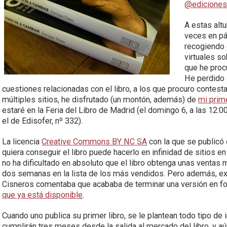
@ediciones
A estas alt
veces en pá
recogiendo
virtuales so
que he proc
He perdido 
cuestiones relacionadas con el libro, a los que procuro conte
múltiples sitios, he disfrutado (un montón, además) de
mi prim
estaré en la Feria del Libro de Madrid (el domingo 6, a las 12:00
el de Edisofer, nº 332).
La licencia
Creative Commons BY NC SA
con la que se publicó 
quiera conseguir el libro puede hacerlo en infinidad de sitios en
no ha dificultado en absoluto que el libro obtenga unas ventas 
dos semanas en la lista de los más vendidos. Pero además, exi
Cisneros comentaba que acababa de terminar una versión en fo
que ya está disponible
.
Cuando uno publica su primer libro, se le plantean todo tipo de
cumplirán tres meses desde la salida al mercado del libro, y a