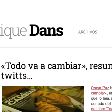
ique
Dans
ARCHIVOS
«Todo va a cambiar», resu
twitts…
Oscar Paz
h
cambiar
«, 
que lo leía,
sentido del 
del libro ‘