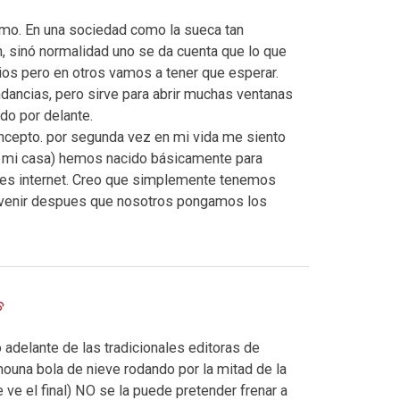
lmo. En una sociedad como la sueca tan
ch, sinó normalidad uno se da cuenta que lo que
ios pero en otros vamos a tener que esperar.
dancias, pero sirve para abrir muchas ventanas
odo por delante.
oncepto. por segunda vez en mi vida me siento
en mi casa) hemos nacido básicamente para
spues internet. Creo que simplemente tenemos
 venir despues que nosotros pongamos los
o adelante de las tradicionales editoras de
ouna bola de nieve rodando por la mitad de la
ve el final) NO se la puede pretender frenar a