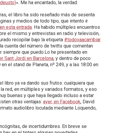
deusto)
«. Me ha encantado, la verdad.
uras, el libro ha sido reseñado más de sesenta
ginas y medios de todo tipo, que intento ir
en esta entrada
. Ha habido múltiples encuentros
bre el mismo y entrevistas en radio y televisión,
urado recopilar bajo la etiqueta
#todovaacambiar
.
la cuenta del número de twitts que comentan
star siempre que puedo.Lo he presentado en
er Sant Jordi en Barcelona
, y dentro de poco
 en el stand de Planeta, nº 249, y a las 18:00 en
el libro ya va dando sus frutos: cualquiera que
 la red, en múltiples y variados formatos, y eso
muy buenas y que haya llegado incluso a estar
sten otras ventajas:
ayer, en Facebook
, David
rmato audiolibro locutada mediante Loquendo,
 incógnitas, de incertidumbres. En breve se
ún hay en el tintero algunas novedades