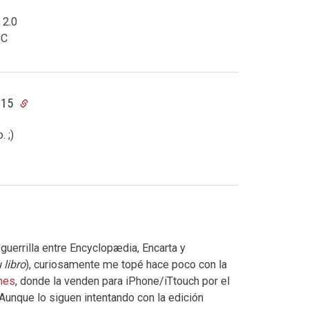
 2.0
CC
:15
 ;)
uerrilla entre Encyclopædia, Encarta y
 libro
), curiosamente me topé hace poco con la
unes
, donde la venden para iPhone/iTtouch por el
Aunque lo siguen intentando con la edición