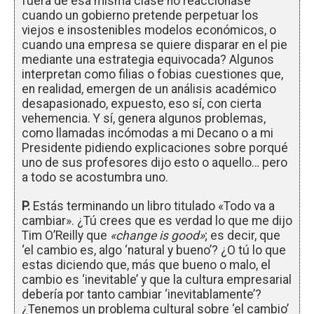
fuera de esa misma clase no reaccionase
cuando un gobierno pretende perpetuar los
viejos e insostenibles modelos económicos, o
cuando una empresa se quiere disparar en el pie
mediante una estrategia equivocada? Algunos
interpretan como filias o fobias cuestiones que,
en realidad, emergen de un análisis académico
desapasionado, expuesto, eso sí, con cierta
vehemencia. Y sí, genera algunos problemas,
como llamadas incómodas a mi Decano o a mi
Presidente pidiendo explicaciones sobre porqué
uno de sus profesores dijo esto o aquello… pero
a todo se acostumbra uno.
P.
Estás terminando un libro titulado «Todo va a
cambiar». ¿Tú crees que es verdad lo que me dijo
Tim O’Reilly que
«change is good»
; es decir, que
‘el cambio es, algo ‘natural y bueno’? ¿O tú lo que
estas diciendo que, más que bueno o malo, el
cambio es ‘inevitable’ y que la cultura empresarial
debería por tanto cambiar ‘inevitablamente’?
¿Tenemos un problema cultural sobre ‘el cambio’