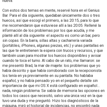
nueva.
Con estos dos temas en mente, reservé hora en el Genius
Bar. Para el día siguiente, quedaban únicamente dos o tres
huecos, así que escogí el primero, a las 20:15, para lo que
me recomendaron que estuviese allí a las 20:05. Rellené la
información de los problemas por los que acudía, y me
planté allí al día siguiente: el aspecto es como un bar, pero
sin copas. En la barra, sillas altas y cacharrería variada
(portátiles, iPhones, algunas piezas, etc.) y unas pantallas en
las que te entretienen la espera con trucos y recursos, y que
también usan para mostrar los huecos disponibles y avisar
cuando te toca el turno. Al cabo de un rato, me llamaron: se
me presentó Brad, la mar de majete: los problemas que yo
había descrito y que había corroborado con la recepcionista
los tenía en ya previamente en su pantalla. No hablaba
español, y no había pensado yo en el pequeño detalle sin
importancia de que mi OS X está configurado en español…
nada, ningún problema. Se sabía de memoria las opciones en
todos los casos que necesitó, salvo una única vez en la que
tuvo una duda y me preguntó. Hizo los diagnósticos de la
máquina, miró el historial de incidencias, no encontró nada