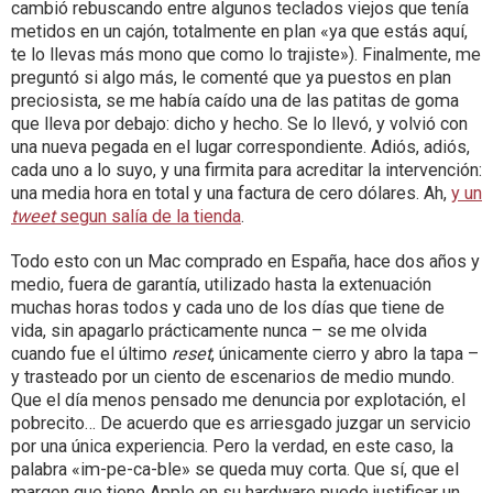
cambió rebuscando entre algunos teclados viejos que tenía
metidos en un cajón, totalmente en plan «ya que estás aquí,
te lo llevas más mono que como lo trajiste»). Finalmente, me
preguntó si algo más, le comenté que ya puestos en plan
preciosista, se me había caído una de las patitas de goma
que lleva por debajo: dicho y hecho. Se lo llevó, y volvió con
una nueva pegada en el lugar correspondiente. Adiós, adiós,
cada uno a lo suyo, y una firmita para acreditar la intervención:
una media hora en total y una factura de cero dólares. Ah,
y un
tweet
segun salía de la tienda
.
Todo esto con un Mac comprado en España, hace dos años y
medio, fuera de garantía, utilizado hasta la extenuación
muchas horas todos y cada uno de los días que tiene de
vida, sin apagarlo prácticamente nunca – se me olvida
cuando fue el último
reset
, únicamente cierro y abro la tapa –
y trasteado por un ciento de escenarios de medio mundo.
Que el día menos pensado me denuncia por explotación, el
pobrecito… De acuerdo que es arriesgado juzgar un servicio
por una única experiencia. Pero la verdad, en este caso, la
palabra «im-pe-ca-ble» se queda muy corta. Que sí, que el
margen que tiene Apple en su hardware puede justificar un