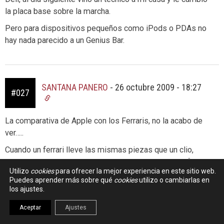
la placa base sobre la marcha.
Pero para dispositivos pequeños como iPods o PDAs no
hay nada parecido a un Genius Bar.
SANTANA PANERO
-
26 octubre 2009 - 18:27
#027
La comparativa de Apple con los Ferraris, no la acabo de
ver…..
Cuando un ferrari lleve las mismas piezas que un clio,
tendrá lógica esa comparación. Mientras tanto, está fuera
Utilizo
cookies
para ofrecer la mejor experiencia en este sitio web.
de lugar.
Puedes aprender más sobre qué
cookies
utilizo o cambiarlas en
los ajustes.
Un Mac no lleva nada que un pc no pueda tener. La única
diferencia es que no hay macs por menos de 875 euros,
Aceptar
Ajustes
mientras que sí hay pc´s más asequibles (como tb los hay