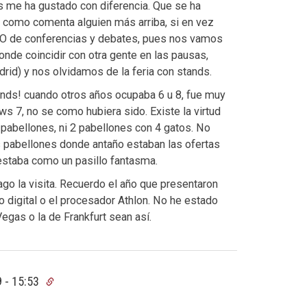
 me ha gustado con diferencia. Que se ha
o como comenta alguien más arriba, si en vez
 de conferencias y debates, pues nos vamos
nde coincidir con otra gente en las pausas,
id) y nos olvidamos de la feria con stands.
ands! cuando otros años ocupaba 6 u 8, fue muy
ws 7, no se como hubiera sido. Existe la virtud
 pabellones, ni 2 pabellones con 4 gatos. No
s pabellones donde antaño estaban las ofertas
 estaba como un pasillo fantasma.
go la visita. Recuerdo el año que presentaron
o digital o el procesador Athlon. No he estado
Vegas o la de Frankfurt sean así.
 - 15:53