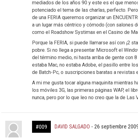
mediados de los años 90 y este es el que menos
potenciado el tema de las charlas, perfecto. Per
de una FERIA queremos organizar un ENCUENTRO
a un lugar más céntrico y cómodo (con salones do
como el Roadshow Systimax en el Casino de Madr
Porque la FERIA, si puede llamarse así con ¡2 st
pobre. Si no llega a presentar Microsoft el Windo
del término medio, ni hasta arriba de gente con 8
estaba Mac, no estaba Adobe, el pasillo entre lo
de Batch-Pc, o suscripciones baratas a revistas
A mi me gusta tocar alguna maquinita mientras ha
los móviles 3G, las primeras páginas WAP, el libr
nunca, pero por lo que leo no creo que la de Las 
DAVID SALGADO
-
26 septiembre 2009
#009