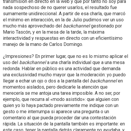
transmisión en directo en la web y que por tanto no soy para
nada sospechoso de no querer usarlos, el resultado fue
sumamente unidireccional. A partir de esa charla, que marcó
el mínimo en interacción, en la de Julio pudimos ver un uso
mucho más aprovechado del
backchannel
gestionado por
Mario Tascón, y en la mesa de la tarde, la máxima
interactividad y respuestas en directo con un eficientísimo
manejo de la mano de Carlos Domingo.
¿Impresiones? En primer lugar, que no es lo mismo aplicar el
uso del
backchannel
a una charla individual que a una mesa
redonda. Hablar en público es una actividad que demanda
una exclusividad mucho mayor que la moderación: yo puedo
llegar a echar un ojo o dos a la pantalla del
backchannel
en
momentos aislados, pero dedicarle la atención que
merecería se me antoja una tarea imposible. A no ser, por
ejemplo, que recurra al «modo asistido»: que alguien con
quien yo lo haya pactado previamente me indique con un
gesto o me interrumpa si aparece una pregunta o un
comentario al que pueda proceder dar una contestación
rápida. La situación de la pantalla también es importante: en
este caso, tener la pantalla detrás claramente no ayudaba, y