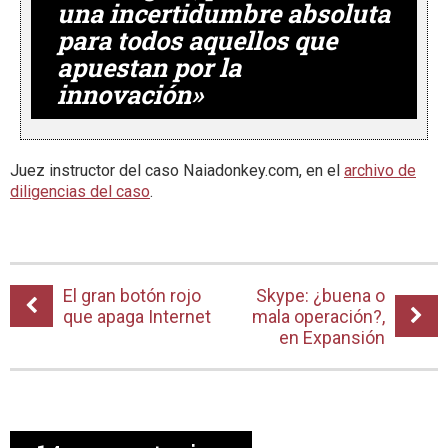
una incertidumbre absoluta
para todos aquellos que
apuestan por la
innovación»
Juez instructor del caso Naiadonkey.com, en el
archivo de
diligencias del caso
.
El gran botón rojo
Skype: ¿buena o
que apaga Internet
mala operación?,
en Expansión