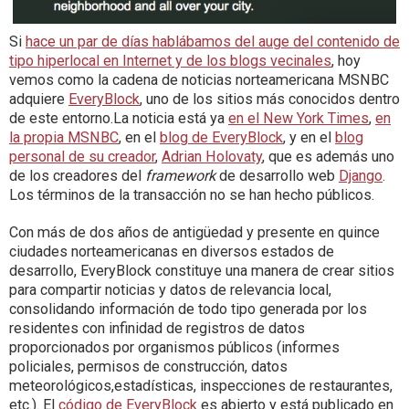
Si
hace un par de días hablábamos del auge del contenido de
tipo hiperlocal en Internet y de los blogs vecinales
, hoy
vemos como la cadena de noticias norteamericana MSNBC
adquiere
EveryBlock
, uno de los sitios más conocidos dentro
de este entorno.La noticia está ya
en el New York Times
,
en
la propia MSNBC
, en el
blog de EveryBlock
, y en el
blog
personal de su creador
,
Adrian Holovaty
, que es además uno
de los creadores del
framework
de desarrollo web
Django
.
Los términos de la transacción no se han hecho públicos.
Con más de dos años de antigüedad y presente en quince
ciudades norteamericanas en diversos estados de
desarrollo, EveryBlock constituye una manera de crear sitios
para compartir noticias y datos de relevancia local,
consolidando información de todo tipo generada por los
residentes con infinidad de registros de datos
proporcionados por organismos públicos (informes
policiales, permisos de construcción, datos
meteorológicos,estadísticas, inspecciones de restaurantes,
etc.). El
código de EveryBlock
es abierto y está publicado en