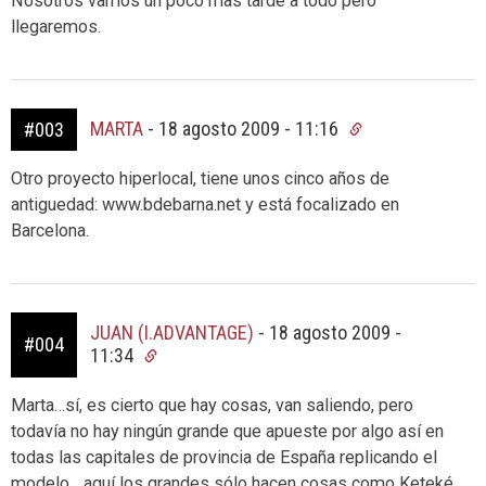
Nosotros vamos un poco mas tarde a todo pero
llegaremos.
MARTA
-
18 agosto 2009 - 11:16
#003
Otro proyecto hiperlocal, tiene unos cinco años de
antiguedad: www.bdebarna.net y está focalizado en
Barcelona.
JUAN (I.ADVANTAGE)
-
18 agosto 2009 -
#004
11:34
Marta…sí, es cierto que hay cosas, van saliendo, pero
todavía no hay ningún grande que apueste por algo así en
todas las capitales de provincia de España replicando el
modelo….aquí los grandes sólo hacen cosas como Keteké,