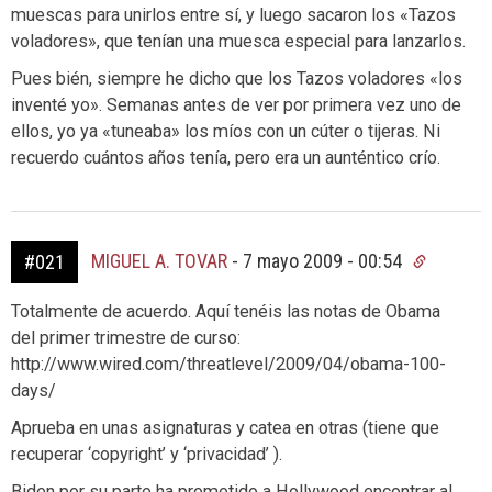
muescas para unirlos entre sí, y luego sacaron los «Tazos
voladores», que tenían una muesca especial para lanzarlos.
Pues bién, siempre he dicho que los Tazos voladores «los
inventé yo». Semanas antes de ver por primera vez uno de
ellos, yo ya «tuneaba» los míos con un cúter o tijeras. Ni
recuerdo cuántos años tenía, pero era un aunténtico crío.
MIGUEL A. TOVAR
-
7 mayo 2009 - 00:54
#021
Totalmente de acuerdo. Aquí tenéis las notas de Obama
del primer trimestre de curso:
http://www.wired.com/threatlevel/2009/04/obama-100-
days/
Aprueba en unas asignaturas y catea en otras (tiene que
recuperar ‘copyright’ y ‘privacidad’ ).
Biden por su parte ha prometido a Hollywood encontrar al