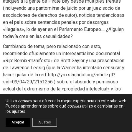
ataques a la gente de Pirate Bay desde multiples frentes
(incluyendo una pantomima de juicio por un juez socio de
asociaciones de derechos de autor), noticias tendenciosas
en el pais sobre sentencias penales por descargas
«ilegales», lo de ayer en el Parlamento Europeo…. ¿Alguien
todavía cree en las casualidades?
Cambiando de tema, pero relacionado con esto,
recomiendo efusiamente un interesantísimo documental
«Rip: Remix-manifesto» de Brett Gaylor y una presentación
de Lawrence Lessig (que la Warner ha intentado censurar y
hacer quitar de la red: http://yro.slashdot.org/article.pl?
sid=09/04/29/2151256 ) sobre el absurdo y pernicioso
actual del extremismo de la «propiedad intelectual» y los
abusos del copyright que hace evidente que es
Utilizo
cookies
para ofrecer la mejor experiencia en este sitio web.
imprescindible (e inevitable) un cambio en la manera de
Puedes aprender más sobre qué
cookies
utilizo o cambiarlas en
pensar el «derecho a copiar»:
los ajustes.
Presentación de Lessig: «Getting the network the world
Aceptar
Ajustes
needs»: