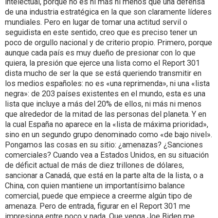
intelectual, porque no es ni más ni menos que una defensa
de una industria estratégica en la que son claramente líderes
mundiales. Pero en lugar de tomar una actitud servil o
seguidista en este sentido, creo que es preciso tener un
poco de orgullo nacional y de criterio propio. Primero, porque
aunque cada país es muy dueño de presionar con lo que
quiera, la presión que ejerce una lista como el Report 301
dista mucho de ser la que se está queriendo transmitir en
los medios españoles: no es «una reprimenda», ni una «lista
negra»: de 203 países existentes en el mundo, esta es una
lista que incluye a más del 20% de ellos, ni más ni menos
que alrededor de la mitad de las personas del planeta. Y en
la cual España no aparece en la «lista de máxima prioridad»,
sino en un segundo grupo denominado como «de bajo nivel».
Pongamos las cosas en su sitio: ¿amenazas? ¿Sanciones
comerciales? Cuando vea a Estados Unidos, en su situación
de déficit actual de más de diez trillones de dólares,
sancionar a Canadá, que está en la parte alta de la lista, o a
China, con quien mantiene un importantísimo balance
comercial, puede que empiece a creerme algún tipo de
amenaza. Pero de entrada, figurar en el Report 301 me
impresiona entre poco y nada. Que venga Joe Biden me