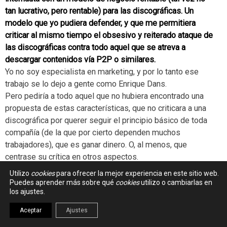
tan lucrativo, pero rentable) para las discográficas. Un
modelo que yo pudiera defender, y que me permitiera
criticar al mismo tiempo el obsesivo y reiterado ataque de
las discográficas contra todo aquel que se atreva a
descargar contenidos vía P2P o similares.
Yo no soy especialista en marketing, y por lo tanto ese
trabajo se lo dejo a gente como Enrique Dans.
Pero pediría a todo aquel que no hubiera encontrado una
propuesta de estas características, que no criticara a una
discográfica por querer seguir el principio básico de toda
compañía (de la que por cierto dependen muchos
trabajadores), que es ganar dinero. O, al menos, que
centrase su crítica en otros aspectos.
Por supuesto todo ello no deja de ser más que una opinión
Utilizo
cookies
para ofrecer la mejor experiencia en este sitio web.
muy personal.
Puedes aprender más sobre qué
cookies
utilizo o cambiarlas en
los ajustes.
Aceptar
Ajustes