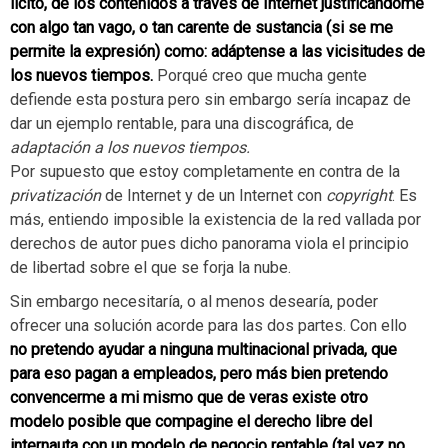
lícito, de los contenidos a través de Internet justificándome
con algo tan vago, o tan carente de sustancia (si se me
permite la expresión) como: adáptense a las vicisitudes de
los nuevos tiempos.
Porqué creo que mucha gente
defiende esta postura pero sin embargo sería incapaz de
dar un ejemplo rentable, para una discográfica, de
adaptación a los nuevos tiempos.
Por supuesto que estoy completamente en contra de la
privatización
de Internet y de un Internet con
copyright
. Es
más, entiendo imposible la existencia de la red vallada por
derechos de autor pues dicho panorama viola el principio
de libertad sobre el que se forja la nube.
Sin embargo necesitaría, o al menos desearía, poder
ofrecer una solución acorde para las dos partes. Con ello
no pretendo ayudar a ninguna multinacional privada, que
para eso pagan a empleados, pero más bien pretendo
convencerme a mi mismo que de veras existe otro
modelo posible que compagine el derecho libre del
internauta con un modelo de negocio rentable (tal vez no