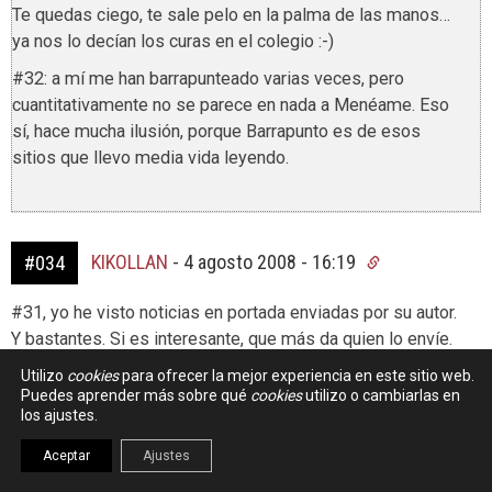
Te quedas ciego, te sale pelo en la palma de las manos…
ya nos lo decían los curas en el colegio :-)
#32: a mí me han barrapunteado varias veces, pero
cuantitativamente no se parece en nada a Menéame. Eso
sí, hace mucha ilusión, porque Barrapunto es de esos
sitios que llevo media vida leyendo.
KIKOLLAN
-
4 agosto 2008 - 16:19
#034
#31, yo he visto noticias en portada enviadas por su autor.
Y bastantes. Si es interesante, que más da quien lo envíe.
Utilizo
cookies
para ofrecer la mejor experiencia en este sitio web.
Puedes aprender más sobre qué
cookies
utilizo o cambiarlas en
los ajustes.
PATRICIO
-
4 agosto 2008 - 16:26
#035
Aceptar
Ajustes