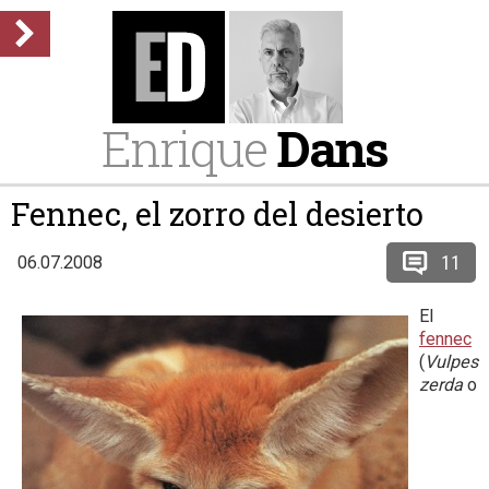
Enrique
Dans
Fennec, el zorro del desierto
11
06.07.2008
El
fennec
(
Vulpes
zerda
o