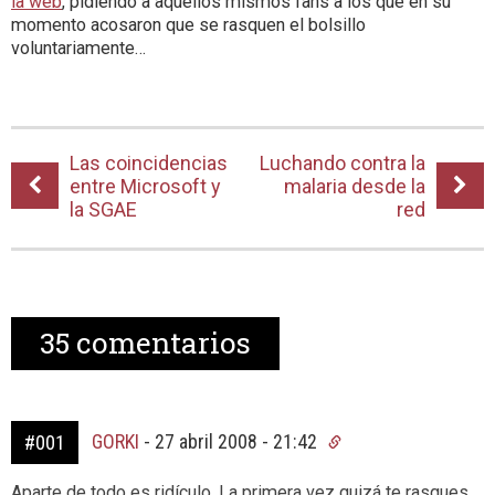
la web
, pidiendo a aquellos mismos fans a los que en su
momento acosaron que se rasquen el bolsillo
voluntariamente…
Las coincidencias
Luchando contra la
entre Microsoft y
malaria desde la
la SGAE
red
35
comentarios
GORKI
-
27 abril 2008 - 21:42
#001
Aparte de todo es ridículo. La primera vez quizá te rasques