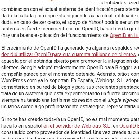
identidades para 
combinación con el actual sistema de identificación persisten
dado la callada por respuesta siguiendo su habitual política d
duda, en caso de ser cierto, el apoyo de Yahoo! podría ser un 
sistema en fuerte crecimiento como OpenID, basado en la gesti
(hay una buena explicación del funcionamiento de
OpenID en la
El crecimiento de OpenID ha generado ya algunos respaldos re
decidió utilizar OpenID para sus cuarenta millones de clientes
,
apuesta por el estándar abierto para promover la integración d
clientes. Google adoptó recientemente OpenID para Blogger, au
compañía parece por el momento detenida. Además, sitios como
WordPress.com ya lo soportan. En España, Weblogs, S.L. adop
comentarios en su red de blogs y para sus crecientes prestacion
trata de un sistema que está experimentando un fuerte crecimi
siempre ha tenido una fortísima obsesión con el
single sign-on
usuarios como algo profundamente estratégico, representaría 
Si no te has creado todavía un OpenID, no es mal momento par
hacerlo en español
en el servidor de Weblogs, S.L.
, en
OpenID 
constituido como proveedor de identidad. Una vez creada tu cu
código puedas tocar, puedes convertirla en tu verdadera «casa