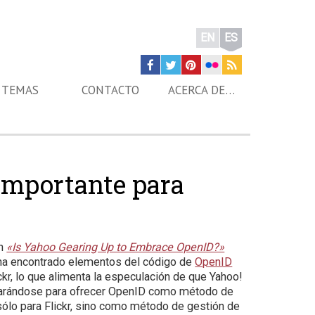
EN
ES
TEMAS
CONTACTO
ACERCA DE…
importante para
en
«Is Yahoo Gearing Up to Embrace OpenID?»
ha encontrado elementos del código de
OpenID
ckr, lo que alimenta la especulación de que Yahoo!
parándose para ofrecer OpenID como método de
 sólo para Flickr, sino como método de gestión de