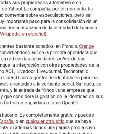
todas sus propiedades alternativo o en
te de Yahoo! La compañía, por el momento, ha
e no comentar sobre especulaciones, pero sin
muy importante paso para la consolidación de un
ón descentralizada de la identidad del usuario
 Wikipedia en español
).
cientes bastante sonados: en Francia,
Orange
 convirtiéndose así en la primera operadora que
e su red con las actividades
online
de sus
nque la integración con otras propiedades de la
 AOL, Livedoor, LiveJournal, Technorati o
tó OpenID como gestor de identidades para los
es orientadas a la vertiente social. Sin duda, se
ento, y la entrada de Yahoo!, una empresa que
y que considera la gestión de la identidad de sus
un fortísimo espaldarazo para OpenID.
a hacerlo. Es completamente gratis, y puedes
España
, o en
cualquier otro sitio
que se haya
enta, si además tienes una página propia cuyo
 en la red» simplemente insertando un par de