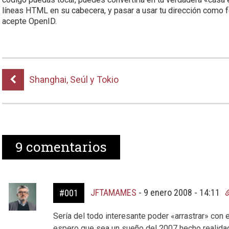
líneas HTML en su cabecera, y pasar a usar tu dirección como fo
acepte OpenID.
Shanghai, Seúl y Tokio
9
comentarios
JFTAMAMES
-
9 enero 2008 - 14:11
#001
Sería del todo interesante poder «arrastrar» con es
espero que sea un sueño del 2007 hecho realida