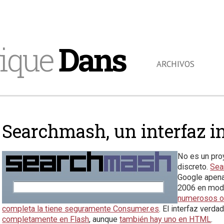
ique
Dans
ARCHIVOS
Searchmash, un interfaz i
No es un proy
discreto.
Sea
Google apena
2006 en modo 
numerosos o
completa la tiene seguramente Consumer.es
. El interfaz ver
completamente en Flash
, aunque
también hay uno en HTML
.