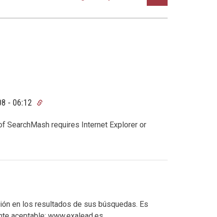
08 - 06:12
 of SearchMash requires Internet Explorer or
ión en los resultados de sus búsquedas. Es
nte aceptable: www.exalead.es.