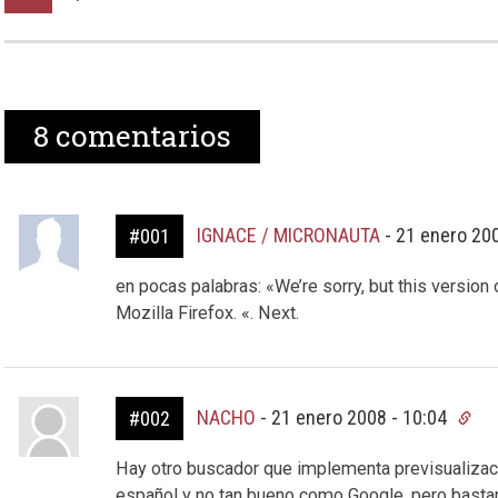
8
comentarios
IGNACE / MICRONAUTA
-
21 enero 20
#001
en pocas palabras: «We’re sorry, but this version
Mozilla Firefox. «. Next.
NACHO
-
21 enero 2008 - 10:04
#002
Hay otro buscador que implementa previsualizac
español y no tan bueno como Google, pero basta