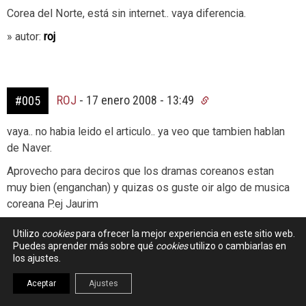
Corea del Norte, está sin internet.. vaya diferencia.
» autor:
roj
ROJ
-
17 enero 2008 - 13:49
#005
vaya.. no habia leido el articulo.. ya veo que tambien hablan
de Naver.
Aprovecho para deciros que los dramas coreanos estan
muy bien (enganchan) y quizas os guste oir algo de musica
coreana P.ej Jaurim
PD: los que estan alucinados con los resultados que tienen
Utilizo
cookies
para ofrecer la mejor experiencia en este sitio web.
en España, son el propio Google, que no se explica porque
Puedes aprender más sobre qué
cookies
utilizo o cambiarlas en
los ajustes.
aquí practicamente todos usamos su buscador.
» autor:
roj
Aceptar
Ajustes