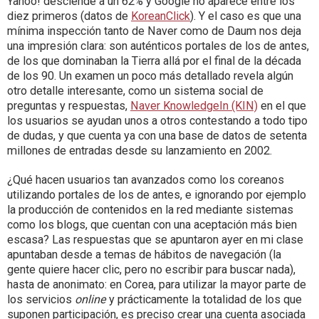
Yahoo! desciende a un 62% y Google no aparece entre los
diez primeros (datos de
KoreanClick
). Y el caso es que una
mínima inspección tanto de Naver como de Daum nos deja
una impresión clara: son auténticos portales de los de antes,
de los que dominaban la Tierra allá por el final de la década
de los 90. Un examen un poco más detallado revela algún
otro detalle interesante, como un sistema social de
preguntas y respuestas,
Naver KnowledgeIn (KIN)
en el que
los usuarios se ayudan unos a otros contestando a todo tipo
de dudas, y que cuenta ya con una base de datos de setenta
millones de entradas desde su lanzamiento en 2002.
¿Qué hacen usuarios tan avanzados como los coreanos
utilizando portales de los de antes, e ignorando por ejemplo
la producción de contenidos en la red mediante sistemas
como los blogs, que cuentan con una aceptación más bien
escasa? Las respuestas que se apuntaron ayer en mi clase
apuntaban desde a temas de hábitos de navegación (la
gente quiere hacer clic, pero no escribir para buscar nada),
hasta de anonimato: en Corea, para utilizar la mayor parte de
los servicios
online
y prácticamente la totalidad de los que
suponen participación, es preciso crear una cuenta asociada