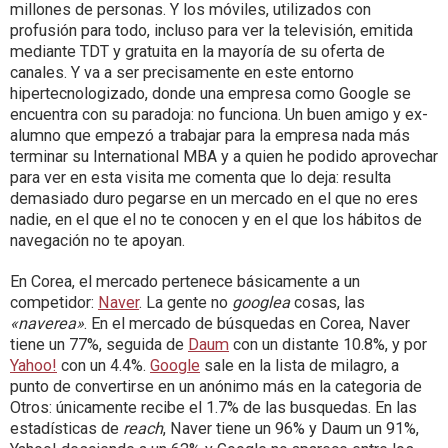
millones de personas. Y los móviles, utilizados con
profusión para todo, incluso para ver la televisión, emitida
mediante TDT y gratuita en la mayoría de su oferta de
canales. Y va a ser precisamente en este entorno
hipertecnologizado, donde una empresa como Google se
encuentra con su paradoja: no funciona. Un buen amigo y ex-
alumno que empezó a trabajar para la empresa nada más
terminar su International MBA y a quien he podido aprovechar
para ver en esta visita me comenta que lo deja: resulta
demasiado duro pegarse en un mercado en el que no eres
nadie, en el que el no te conocen y en el que los hábitos de
navegación no te apoyan.
En Corea, el mercado pertenece básicamente a un
competidor:
Naver
. La gente no
googlea
cosas, las
«naverea»
. En el mercado de búsquedas en Corea, Naver
tiene un 77%, seguida de
Daum
con un distante 10.8%, y por
Yahoo!
con un 4.4%.
Google
sale en la lista de milagro, a
punto de convertirse en un anónimo más en la categoria de
Otros: únicamente recibe el 1.7% de las busquedas. En las
estadísticas de
reach
, Naver tiene un 96% y Daum un 91%,