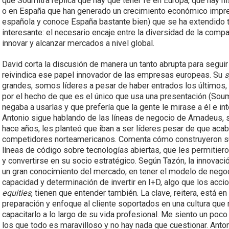
que Soumitra replica que hay que tener fe en Europa, que hay h
o en España que han generado un crecimiento económico impre
española y conoce España bastante bien) que se ha extendido t
interesante: el necesario encaje entre la diversidad de la comp
innovar y alcanzar mercados a nivel global.
David corta la discusión de manera un tanto abrupta para segui
reivindica ese papel innovador de las empresas europeas. Su
s
grandes, somos líderes a pesar de haber entrados los últimos,
por el hecho de que es el único que usa una presentación (Soum
negaba a usarlas y que prefería que la gente le mirase a él e in
Antonio sigue hablando de las líneas de negocio de Amadeus, 
hace años, les planteó que iban a ser líderes pesar de que acab
competidores norteamericanos. Comenta cómo construyeron su
líneas de código sobre tecnologías abiertas, que les permitier
y convertirse en su socio estratégico. Según Tazón, la innovac
un gran conocimiento del mercado, en tener el modelo de nego
capacidad y determinación de invertir en I+D, algo que los acc
equities
, tienen que entender también. La clave, reitera, está en
preparación y enfoque al cliente soportados en una cultura que no
capacitarlo a lo largo de su vida profesional. Me siento un p
los que todo es maravilloso y no hay nada que cuestionar. Anton