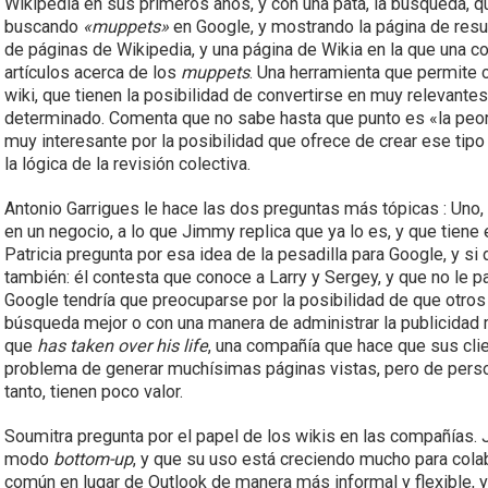
Wikipedia en sus primeros años, y con una pata, la búsqueda, q
buscando
«muppets»
en Google, y mostrando la página de result
de páginas de Wikipedia, y una página de Wikia en la que una
artículos acerca de los
muppets
. Una herramienta que permite c
wiki, que tienen la posibilidad de convertirse en muy relevant
determinado. Comenta que no sabe hasta que punto es «la peor
muy interesante por la posibilidad que ofrece de crear ese tip
la lógica de la revisión colectiva.
Antonio Garrigues le hace las dos preguntas más tópicas : Uno, l
en un negocio, a lo que Jimmy replica que ya lo es, y que tien
Patricia pregunta por esa idea de la pesadilla para Google, y s
también: él contesta que conoce a Larry y Sergey, y que no le 
Google tendría que preocuparse por la posibilidad de que otro
búsqueda mejor o con una manera de administrar la publicidad
que
has taken over his life
, una compañía que hace que sus clie
problema de generar muchísimas páginas vistas, pero de pers
tanto, tienen poco valor.
Soumitra pregunta por el papel de los wikis en las compañías.
modo
bottom-up
, y que su uso está creciendo mucho para colabo
común en lugar de Outlook de manera más informal y flexible, 