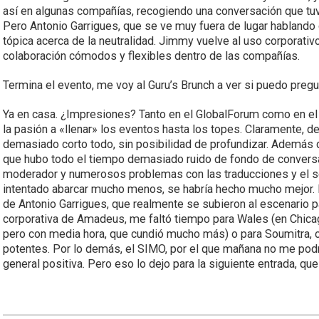
así en algunas compañías, recogiendo una conversación que t
Pero Antonio Garrigues, que se ve muy fuera de lugar hablando
tópica acerca de la neutralidad. Jimmy vuelve al uso corporativ
colaboración cómodos y flexibles dentro de las compañías.
Termina el evento, me voy al Guru’s Brunch a ver si puedo preg
Ya en casa. ¿Impresiones? Tanto en el GlobalForum como en el 
la pasión a «llenar» los eventos hasta los topes. Claramente,
demasiado corto todo, sin posibilidad de profundizar. Además d
que hubo todo el tiempo demasiado ruido de fondo de conversaci
moderador y numerosos problemas con las traducciones y el s
intentado abarcar mucho menos, se habría hecho mucho mejor. M
de Antonio Garrigues, que realmente se subieron al escenario 
corporativa de Amadeus, me faltó tiempo para Wales (en Chica
pero con media hora, que cundió mucho más) o para Soumitra, 
potentes. Por lo demás, el SIMO, por el que mañana no me pod
general positiva. Pero eso lo dejo para la siguiente entrada, 