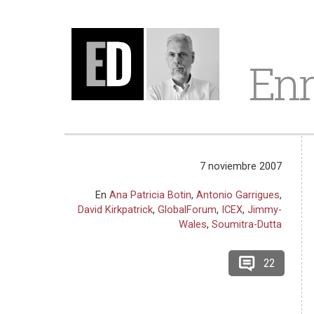
Enr
7 noviembre 2007
En
Ana Patricia Boti­n
,
Antonio Garrigues
,
David Kirkpatrick
,
GlobalForum
,
ICEX
,
Jimmy-
Wales
,
Soumitra-Dutta
22