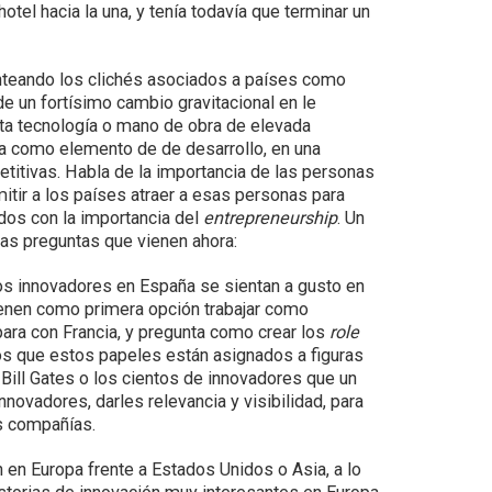
hotel hacia la una, y tenía todavía que terminar un
teando los clichés asociados a países como
e un fortísimo cambio gravitacional en le
ta tecnología o mano de obra de elevada
gía como elemento de de desarrollo, en una
itivas. Habla de la importancia de las personas
mitir a los países atraer a esas personas para
dos con la importancia del
entrepreneurship
. Un
las preguntas que vienen ahora:
os innovadores en España se sientan a gusto en
tienen como primera opción trabajar como
para con Francia, y pregunta como crear los
role
s que estos papeles están asignados a figuras
ill Gates o los cientos de innovadores que un
innovadores, darles relevancia y visibilidad, para
as compañías.
n en Europa frente a Estados Unidos o Asia, a lo