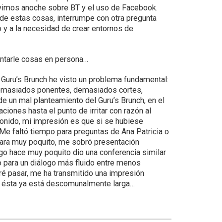
uvimos anoche sobre BT y el uso de Facebook.
 de estas cosas, interrumpe con otra pregunta
o y a la necesidad de crear entornos de
untarle cosas en persona…
Guru’s Brunch he visto un problema fundamental:
 demasiados ponentes, demasiados cortes,
e un mal planteamiento del Guru’s Brunch, en el
ones hasta el punto de irritar con razón al
onido, mi impresión es que si se hubiese
e faltó tiempo para preguntas de Ana Patricia o
para muy poquito, me sobró presentación
go hace muy poquito dio una conferencia similar
o para un diálogo más fluido entre menos
ré pasar, me ha transmitido una impresión
que ésta ya está descomunalmente larga…