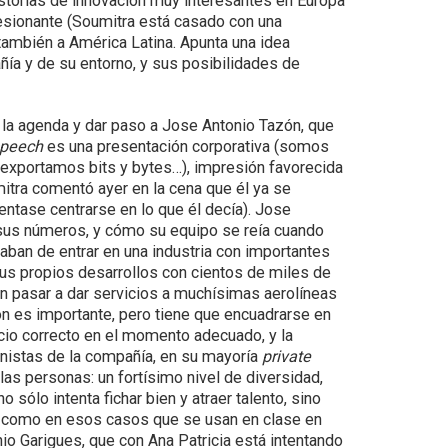
istorias de innovación muy interesantes en Europa
sionante (Soumitra está casado con una
ambién a América Latina. Apunta una idea
añía y de su entorno, y sus posibilidades de
r la agenda y dar paso a Jose Antonio Tazón, que
peech
es una presentación corporativa (somos
 exportamos bits y bytes…), impresión favorecida
itra comentó ayer en la cena que él ya se
tentase centrarse en lo que él decía). Jose
sus números, y cómo su equipo se reía cuando
aban de entrar en una industria con importantes
s propios desarrollos con cientos de miles de
on pasar a dar servicios a muchísimas aerolíneas
ión es importante, pero tiene que encuadrarse en
cio correcto en el momento adecuado, y la
ionistas de la compañía, en su mayoría
private
 las personas: un fortísimo nivel de diversidad,
 sólo intenta fichar bien y atraer talento, sino
oco como en esos casos que se usan en clase en
io Garigues, que con Ana Patricia está intentando