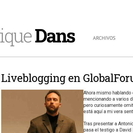
ique
Dans
ARCHIVOS
Liveblogging en GlobalFo
Ahora mismo hablando el
mencionando a varios d
pero curiosamente omit
está aquí a mi vera sent
Tras presentar a Antonio
pasa el testigo a David 