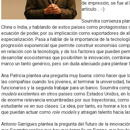
de impresión, se fue al 
artículo… :-)
Soumitra comienza plan
China o India, y hablando de estos países como protagonistas d
ecuación de poder, por su implicación como exportadores de al
especialización. Pasa a hablar de la importancia de la tecnolo
progresión exponencial que permite construir economías compet
en relación con la tecnología, y de los factores que pueden per
desarrollar ecosistemas que posibiliten la innovación, combina
marco un tanto genérico, pero sin duda adecuado para plantear 
Ana Patricia plantea una pregunta muy buena: cómo hacer que l
las compañías cuando los jóvenes, al terminar la universidad, 
funcionarios y la segunda trabajar para un banco. Soumitra com
models
existentes en otros países como Estados Unidos, en lo
de enorme relevancia encumbradas por sus trayectorias, como B
estudiante ve en sus clases. La idea, por tanto, es honrar a los 
que puedan actuar como
role models
y atraigan talento hacia l
Antonio Garrigues plantea la pregunta del futuro de la innovació