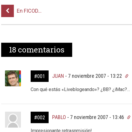
En FICOD…
18
comentarios
JUAN
-
7 noviembre 2007 - 13:22
#001
Con qué estás «Liveblogeando»? ¿BB? ¿iMac?…
PABLO
-
7 noviembre 2007 - 13:46
#002
Impresionante retrasnmisión!