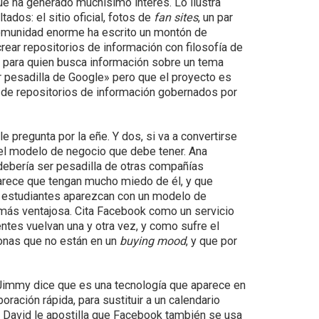
ue ha generado muchísimo interés. Lo ilustra
ados: el sitio oficial, fotos de
fan sites
, un par
 comunidad enorme ha escrito un montón de
rear repositorios de información con filosofía de
es para quien busca información sobre un tema
 pesadilla de Google» pero que el proyecto es
o de repositorios de información gobernados por
e pregunta por la eñe. Y dos, si va a convertirse
e el modelo de negocio que debe tener. Ana
i debería ser pesadilla de otras compañías
parece que tengan mucho miedo de él, y que
s estudiantes aparezcan con un modelo de
 más ventajosa. Cita Facebook como un servicio
ntes vuelvan una y otra vez, y como sufre el
onas que no están en un
buying mood
, y que por
 Jimmy dice que es una tecnología que aparece en
ración rápida, para sustituir a un calendario
y David le apostilla que Facebook también se usa