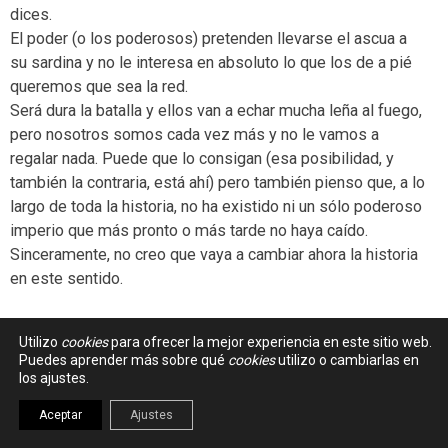
dices.
El poder (o los poderosos) pretenden llevarse el ascua a
su sardina y no le interesa en absoluto lo que los de a pié
queremos que sea la red.
Será dura la batalla y ellos van a echar mucha leña al fuego,
pero nosotros somos cada vez más y no le vamos a
regalar nada. Puede que lo consigan (esa posibilidad, y
también la contraria, está ahí) pero también pienso que, a lo
largo de toda la historia, no ha existido ni un sólo poderoso
imperio que más pronto o más tarde no haya caído.
Sinceramente, no creo que vaya a cambiar ahora la historia
en este sentido.
Utilizo
cookies
para ofrecer la mejor experiencia en este sitio web.
Puedes aprender más sobre qué
cookies
utilizo o cambiarlas en
PPPEREZ
-
13 octubre 2007 - 18:31
#028
los ajustes.
Aceptar
Ajustes
Buenas, sólo escribo para haceros a todos una pequeña
corrección. No está bien decir «deficiencia». Lo correcto es