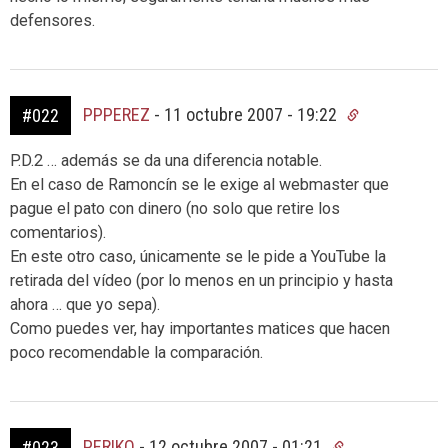
defensores.
PPPEREZ
-
11 octubre 2007 - 19:22
#022
P.D.2 … además se da una diferencia notable.
En el caso de Ramoncín se le exige al webmaster que
pague el pato con dinero (no solo que retire los
comentarios).
En este otro caso, únicamente se le pide a YouTube la
retirada del vídeo (por lo menos en un principio y hasta
ahora … que yo sepa).
Como puedes ver, hay importantes matices que hacen
poco recomendable la comparación.
PERIKO
-
12 octubre 2007 - 01:21
#023