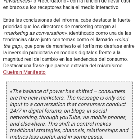
«awareness»
o «recordatorio» con la función de llevar casi
en brazos a los receptores hacia el medio interactivo.
Entre las conclusiones del informe, cabe destacar la fuerte
prioridad que los directores de marketing otorgan al
«marketing as conversation»
, identificado como una de las
tendencias clave junto con temas como el llamado
«mind
the gap»
, que pone de manifiesto el fortísimo desfase entre
la inversión publicitaria en medios digitales frente a la
magnitud real del cambio en las tendencias del consumo.
Destacar una frase que parece extraída del mismísimo
Cluetrain Manifesto
:
«The balance of power has shifted – consumers
are the new marketers. The message is only one
input to a conversation that consumers conduct
24/7 in digital forums, on blogs, in social
networking, through youTube, via mobile phones,
and elsewhere. This shift in control makes
traditional strategies, channels, relationships and
metrics less useful, and in some cases,