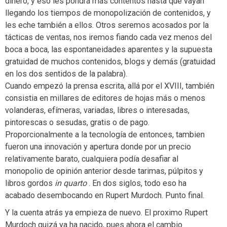
dinero, y eso les pondrá más contentos hasta que vayan
llegando los tiempos de monopolización de contenidos, y
les eche también a ellos. Otros seremos acosados por la
tácticas de ventas, nos iremos fiando cada vez menos del
boca a boca, las espontaneidades aparentes y la supuesta
gratuidad de muchos contenidos, blogs y demás (gratuidad
en los dos sentidos de la palabra).
Cuando empezó la prensa escrita, allá por el XVIII, también
consistia en millares de editores de hojas más o menos
volanderas, efímeras, variadas, libres o interesadas,
pintorescas o sesudas, gratis o de pago.
Proporcionalmente a la tecnología de entonces, tambien
fueron una innovación y apertura donde por un precio
relativamente barato, cualquiera podía desafiar al
monopolio de opinión anterior desde tarimas, púlpitos y
libros gordos
in quarto
. En dos siglos, todo eso ha
acabado desembocando en Rupert Murdoch. Punto final.
Y la cuenta atrás ya empieza de nuevo. El proximo Rupert
Murdoch quizá ya ha nacido, pues ahora el cambio