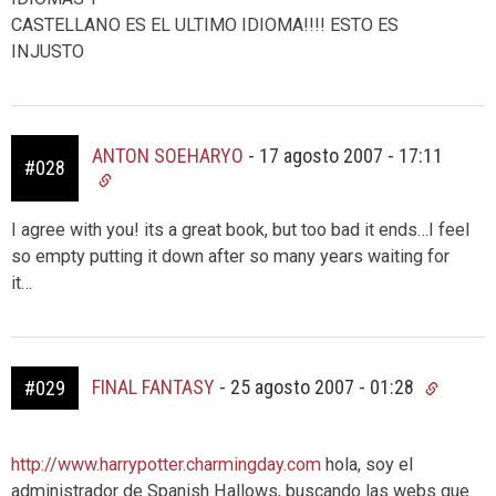
CASTELLANO ES EL ULTIMO IDIOMA!!!! ESTO ES
INJUSTO
ANTON SOEHARYO
-
17 agosto 2007 - 17:11
#028
I agree with you! its a great book, but too bad it ends…I feel
so empty putting it down after so many years waiting for
it…
FINAL FANTASY
-
25 agosto 2007 - 01:28
#029
http://www.harrypotter.charmingday.com
hola, soy el
administrador de Spanish Hallows, buscando las webs que