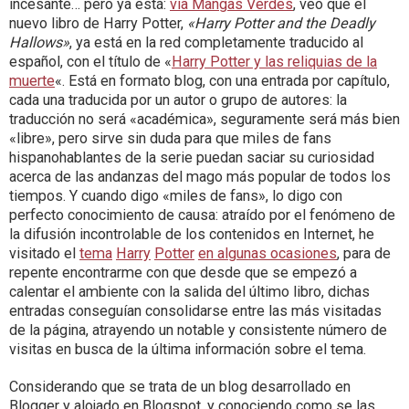
incesante… pero ya está:
vía Mangas Verdes
, veo que el
nuevo libro de Harry Potter,
«Harry Potter and the Deadly
Hallows»
, ya está en la red completamente traducido al
español, con el título de «
Harry Potter y las reliquias de la
muerte
«. Está en formato blog, con una entrada por capítulo,
cada una traducida por un autor o grupo de autores: la
traducción no será «académica», seguramente será más bien
«libre», pero sirve sin duda para que miles de fans
hispanohablantes de la serie puedan saciar su curiosidad
acerca de las andanzas del mago más popular de todos los
tiempos. Y cuando digo «miles de fans», lo digo con
perfecto conocimiento de causa: atraído por el fenómeno de
la difusión incontrolable de los contenidos en Internet, he
visitado el
tema
Harry
Potter
en algunas ocasiones
, para de
repente encontrarme con que desde que se empezó a
calentar el ambiente con la salida del último libro, dichas
entradas conseguían consolidarse entre las más visitadas
de la página, atrayendo un notable y consistente número de
visitas en busca de la última información sobre el tema.
Considerando que se trata de un blog desarrollado en
Blogger y alojado en Blogspot, y conociendo como se las