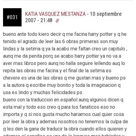
KATIA VASQUEZ MESTANZA
-
10 septiembre
#031
2007 - 21:48
bueno ante todo kiero decir q me facina harry potter y q he
tenido el agrado de leer las 6 obras primeras son muy
lindas y la setima q ya la acabo me faltan creo un capitulo ,
aunq me da penita porq se acabo harry potter ya no va a
aver mas libros pero aunq no halla seguire lellendo auq lo
repita las obras me facina y el final de la setima es
chevere es una de las obras q me gustan mas y bueno ps
a la autora q escribe muy bonito y toda la imaginacion q
usa es lindo y muchas felicidades ps .
bueno con la traduccion en español aunq algunos dicen q
esta mal y todo eso creo q para los fanaticos eso no
importa y q si nos gusta mucho hariamos cual quier cosa
por leer la obra y ademas nosotros no tenemos la culpa de
q les den la gana de traducir la obra cuando ellos quieren y