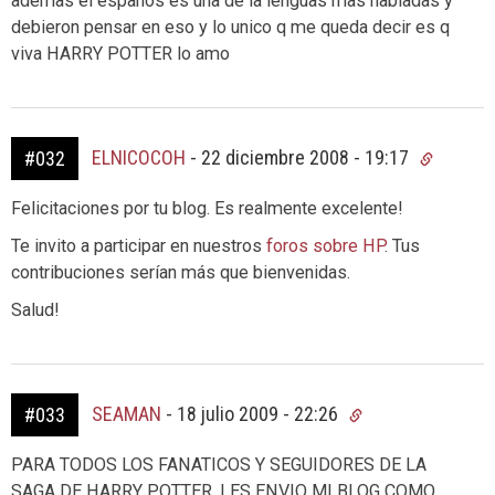
ademas el españos es una de la lenguas mas habladas y
debieron pensar en eso y lo unico q me queda decir es q
viva HARRY POTTER lo amo
ELNICOCOH
-
22 diciembre 2008 - 19:17
#032
Felicitaciones por tu blog. Es realmente excelente!
Te invito a participar en nuestros
foros sobre HP
. Tus
contribuciones serían más que bienvenidas.
Salud!
SEAMAN
-
18 julio 2009 - 22:26
#033
PARA TODOS LOS FANATICOS Y SEGUIDORES DE LA
SAGA DE HARRY POTTER, LES ENVIO MI BLOG COMO