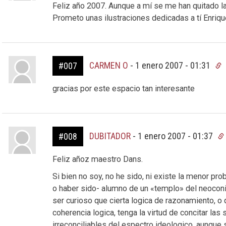
Feliz año 2007. Aunque a mí se me han quitado l
Prometo unas ilustraciones dedicadas a tí Enriqu
CARMEN O
-
1 enero 2007 - 01:31
#007
gracias por este espacio tan interesante
DUBITADOR
-
1 enero 2007 - 01:37
#008
Feliz añoz maestro Dans.
Si bien no soy, no he sido, ni existe la menor pro
o haber sido- alumno de un «templo» del neocon
ser curioso que cierta logica de razonamiento, o
coherencia logica, tenga la virtud de concitar l
irreconciliables del espectro ideologico, aunque 