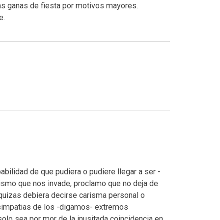
as ganas de fiesta por motivos mayores.
e.
babilidad de que pudiera o pudiere llegar a ser -
ismo que nos invade, proclamo que no deja de
 quizas debiera decirse carisma personal o
as simpatias de los -digamos- extremos
solo sea por mor de la inusitada coincidencia en