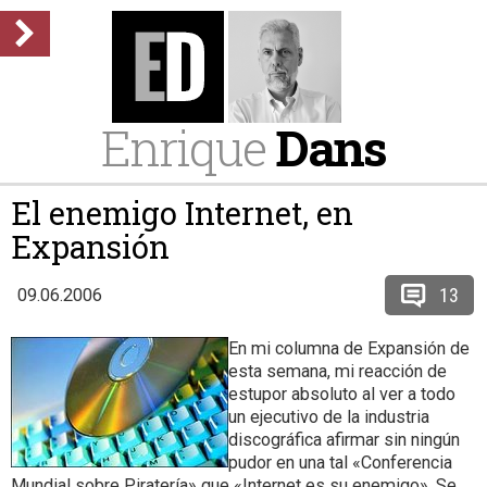
Enrique
Dans
El enemigo Internet, en
Expansión
13
09.06.2006
En mi columna de Expansión de
esta semana, mi reacción de
estupor absoluto al ver a todo
un ejecutivo de la industria
discográfica afirmar sin ningún
pudor en una tal «Conferencia
Mundial sobre Piratería» que «Internet es su enemigo». Se