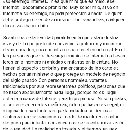
«su enemigo Internet». Y es que mira que es malo, ese
Internet… deberíamos prohibirlo. Muy señor mío, si ve en
Internet a su enemigo, no pida protección a nadie. De quien
debe protegerse es de sí mismo. Con esas ideas, cualquier
día se va a hacer daño.
Si salimos de la realidad paralela en la que esta industria
vive y de la que pretende convencer a políticos y ministros
desinformados, nos encontraremos con el mundo real. En él,
las personas que se descargan música de Internet no llevan
loros en el hombro ni afiladas cimitarras en la cintura. No
tienen el aspecto sombrío y malencarado de los carteles
hechos por un ministerio que protege un modelo de negocio
del siglo pasado. Son personas normales, votantes
traicionados por sus representantes políticos, personas que
no hacen absolutamente nada ilegal, porque no es ilegal
obtener música de Internet para tu propio uso. Ni son piratas,
ni pertenecen a redes mafiosas, ni lo que hacen es ilegal, ni
ninguna de esas tonterías que la industria se dedica a
canturrear en sus reuniones a modo de mantra, y a contar
después para intentar convencernos de su enfermiza visión
de la realidad. La realidad es tozuda, y el tiempo, un juez