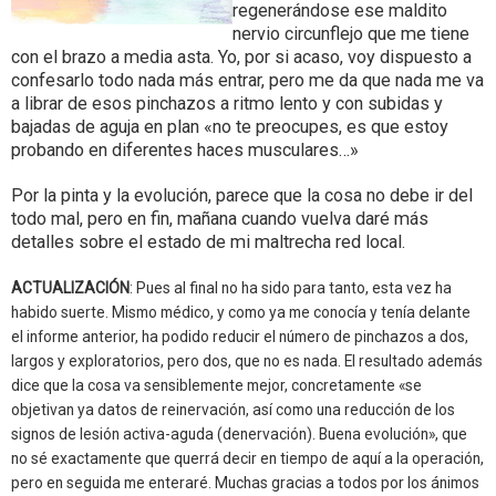
regenerándose ese maldito
nervio circunflejo que me tiene
con el brazo a media asta. Yo, por si acaso, voy dispuesto a
confesarlo todo nada más entrar, pero me da que nada me va
a librar de esos pinchazos a ritmo lento y con subidas y
bajadas de aguja en plan «no te preocupes, es que estoy
probando en diferentes haces musculares…»
Por la pinta y la evolución, parece que la cosa no debe ir del
todo mal, pero en fin, mañana cuando vuelva daré más
detalles sobre el estado de mi maltrecha red local.
ACTUALIZACIÓN
: Pues al final no ha sido para tanto, esta vez ha
habido suerte. Mismo médico, y como ya me conocía y tenía delante
el informe anterior, ha podido reducir el número de pinchazos a dos,
largos y exploratorios, pero dos, que no es nada. El resultado además
dice que la cosa va sensiblemente mejor, concretamente «se
objetivan ya datos de reinervación, así como una reducción de los
signos de lesión activa-aguda (denervación). Buena evolución», que
no sé exactamente que querrá decir en tiempo de aquí a la operación,
pero en seguida me enteraré. Muchas gracias a todos por los ánimos