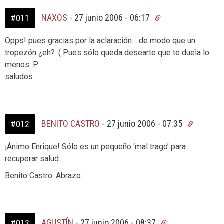
NAXOS
-
27 junio 2006 - 06:17
#011
Opps! pues gracias por la aclaración… de modo que un
tropezón ¿eh? :( Pues sólo queda desearte que te duela lo
menos :P
saludos
BENITO CASTRO
-
27 junio 2006 - 07:35
#012
¡Ánimo Enrique! Sólo es un pequeño ‘mal trago’ para
recuperar salud.
Benito Castro. Abrazo.
AGUSTÍN
-
27 junio 2006 - 08:37
#013