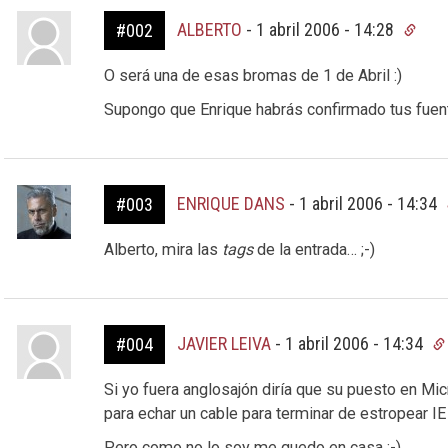
ALBERTO
-
1 abril 2006 - 14:28
#002
O será una de esas bromas de 1 de Abril :)
Supongo que Enrique habrás confirmado tus fuen
ENRIQUE DANS
-
1 abril 2006 - 14:34
#003
Alberto, mira las
tags
de la entrada… ;-)
JAVIER LEIVA
-
1 abril 2006 - 14:34
#004
Si yo fuera anglosajón diría que su puesto en Mi
para echar un cable para terminar de estropear IE
Pero como no lo soy me quedo en casa ;-)