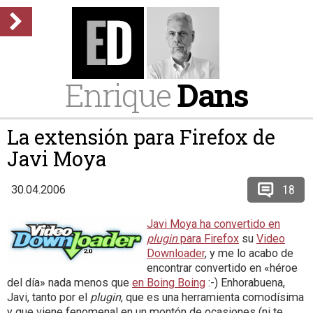
Enrique
Dans
La extensión para Firefox de
Javi Moya
18
30.04.2006
Javi Moya ha convertido en
plugin
para Firefox
su
Video
Downloader
, y me lo acabo de
encontrar convertido en «héroe
del día» nada menos que
en Boing Boing
:-) Enhorabuena,
Javi, tanto por el
plugin
, que es una herramienta comodísima
y que viene fenomenal en un montón de ocasiones (ni te