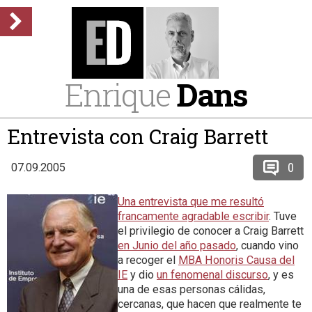
Enrique
Dans
Entrevista con Craig Barrett
0
07.09.2005
Una entrevista que me resultó
francamente agradable escribir
. Tuve
el privilegio de conocer a Craig Barrett
en Junio del año pasado
, cuando vino
a recoger el
MBA Honoris Causa del
IE
y dio
un fenomenal discurso
, y es
una de esas personas cálidas,
cercanas, que hacen que realmente te