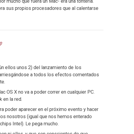
or mucho que fuera un Mac- era una tontería.
ra sus propios procesadores que al calentarse
ún ellos unos 2) del lanzamiento de los
 arriesgándose a todos los efectos comentados
te.
ac OS X no va a poder correr en cualquier PC.
 en la red.
a poder aparecer en el próximo evento y hacer
dos nosotros (igual que nos hemos enterado
chips Intel). Le pega mucho.
en ni ellos, y que son conscientes de que