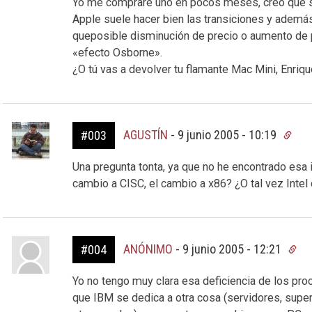
Yo me compraré uno en pocos meses, creo que s
Apple suele hacer bien las transiciones y ade
queposible disminución de precio o aumento de p
«efecto Osborne».
¿O tú vas a devolver tu flamante Mac Mini, Enrique
AGUSTÍN
-
9 junio 2005 - 10:19
#003
Una pregunta tonta, ya que no he encontrado esa in
cambio a CISC, el cambio a x86? ¿O tal vez Intel
ANÓNIMO
-
9 junio 2005 - 12:21
#004
Yo no tengo muy clara esa deficiencia de los pr
que IBM se dedica a otra cosa (servidores, sup