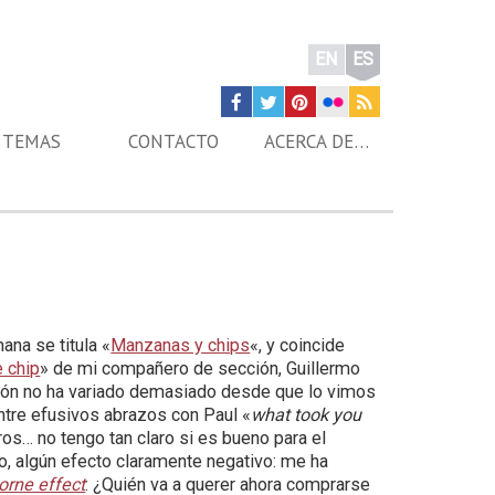
EN
ES
TEMAS
CONTACTO
ACERCA DE…
ana se titula «
Manzanas y chips
«, y coincide
 chip
» de mi compañero de sección, Guillermo
ión no ha variado demasiado desde que lo vimos
ntre efusivos abrazos con Paul «
what took you
tros… no tengo tan claro si es bueno para el
uso, algún efecto claramente negativo: me ha
orne effect
: ¿Quién va a querer ahora comprarse