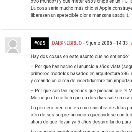
otro mundo») y que meter esos chips en un PC -p
La cosa sería mucho más chic si Apple construye
liberasen un apetecible olor a manzana asada :).
DARKNEBRIJO
-
9 junio 2005 - 14:33
#005
Hay dos cosas en este asunto que no entiendo:
– Por qué han hecho el anuncio a años vista (seg
primeros modelos basados en arquitectura x86,
y creando un clima de incertidumbre tan importan
– Por qué son tan ingénuos que piensan que el M
Me juego el cuello a que en dos días sale un crack
Lo primero creo que es una maniobra de Jobs par
otro de sus sorpre-anuncios quedándose con to
ahora de que llevan ya 5 años desarrollando para 
Lo segundo simplemente pienso que no se lo cre