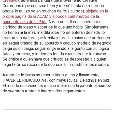
Creativo
«, auténtica bandera del movimiento Creative
Commons (que conozco bien y me sé hasta de memoria
poque lo utilizo yo en muchos de mis cursos),
alojado en la
propia página de la ACAM y a pocos centímetros de la
sonriente cara de la Pike
. A eso se le llama coherencia,
claridad de ideas y saber de lo que uno habla. Simplemente,
no tienen ni la más maldita idea, no se enteran de nada, lo
mismo les da tres que treinta y tres. Lo único que pretenden
es seguir tirando de su absurdo y caduco modelo de negocio
caiga quien caiga, seguir engañando a la gente con su lógica
falsa y torticera, y lo demás les da exactamente lo mismo.
Se critica a quien haya que criticar, se desprestigia a quien
haga falta, se recurre a lo que sea. El fin justifica los medios.
A esto se le llama no tener criterio y, lisa y llanamente,
HACER EL RIDÍCULO. Así, con mayúsculas. Dejadnos en paz.
El mundo que viene es mucho mejor que la patente absurdez
de vuestros tristes e interesados argumentos.