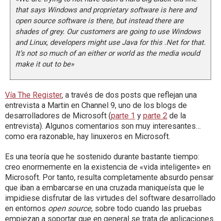
that says Windows and proprietary software is here and
open source software is there, but instead there are
shades of grey. Our customers are going to use Windows
and Linux, developers might use Java for this .Net for that.
It’s not so much of an either or world as the media would
make it out to be»
Vía The Register
, a través de dos posts que reflejan una
entrevista a Martin en Channel 9, uno de los blogs de
desarrolladores de Microsoft (
parte 1
y
parte 2
de la
entrevista). Algunos comentarios son muy interesantes…
como era razonable, hay linuxeros en Microsoft.
Es una teoría que he sostenido durante bastante tiempo:
creo enormemente en la existencia de «vida inteligente» en
Microsoft. Por tanto, resulta completamente absurdo pensar
que iban a embarcarse en una cruzada maniqueísta que le
impidiese disfrutar de las virtudes del software desarrollado
en entornos
open source
, sobre todo cuando las pruebas
empiezan a soportar que en general se trata de aplicaciones