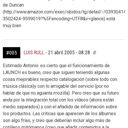
de Duncan
(http://www.amazon.com/exec/obidos/tg/detail/-/0393041
3502424-9599019?%5Fencoding=UTF8&v=glance) está
muy bien
LUIS RULL
-
21 abril 2005 - 08:28
#005
Estimado Antonio: es cierto que el funcionamiento de
LAUNCH es bueno, creo que siguen teniendo algunas
cosas mejorables respecto catalogación (sobre todo con
música clásica)y con lo amigable del servicio (por no
hablar de que no aguanta mozilla). Pero creo que su futuro
anda por la integración total con los vídeos (ahora están
medio separados) y con el añadido de información sobre
los productos. Las críticas que aparecen de los álbumes
son algo frías, y creo que deberían incluir algo más de
cotilleos mitómanos (creo que añadir contenidos a la