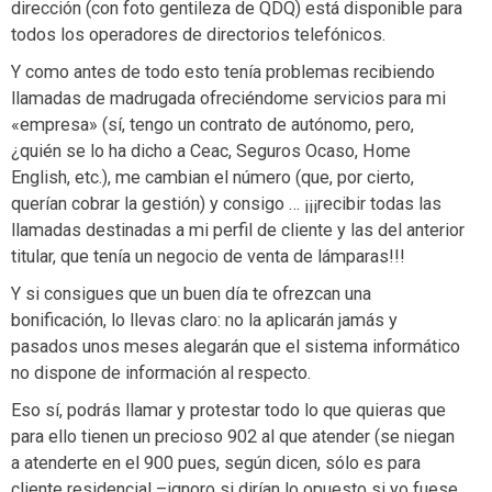
dirección (con foto gentileza de QDQ) está disponible para
todos los operadores de directorios telefónicos.
Y como antes de todo esto tenía problemas recibiendo
llamadas de madrugada ofreciéndome servicios para mi
«empresa» (sí, tengo un contrato de autónomo, pero,
¿quién se lo ha dicho a Ceac, Seguros Ocaso, Home
English, etc.), me cambian el número (que, por cierto,
querían cobrar la gestión) y consigo … ¡¡¡recibir todas las
llamadas destinadas a mi perfil de cliente y las del anterior
titular, que tenía un negocio de venta de lámparas!!!
Y si consigues que un buen día te ofrezcan una
bonificación, lo llevas claro: no la aplicarán jamás y
pasados unos meses alegarán que el sistema informático
no dispone de información al respecto.
Eso sí, podrás llamar y protestar todo lo que quieras que
para ello tienen un precioso 902 al que atender (se niegan
a atenderte en el 900 pues, según dicen, sólo es para
cliente residencial –ignoro si dirían lo opuesto si yo fuese