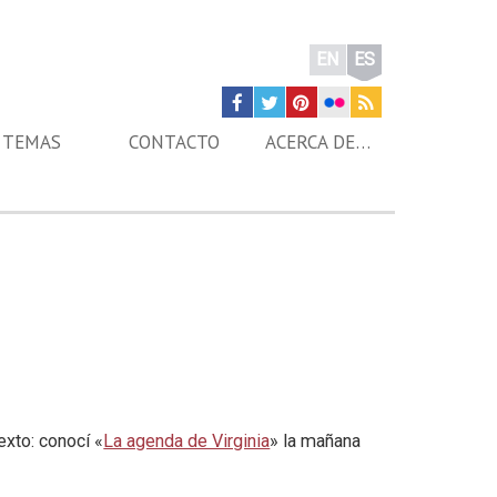
EN
ES
TEMAS
CONTACTO
ACERCA DE…
xto: conocí «
La agenda de Virginia
» la mañana