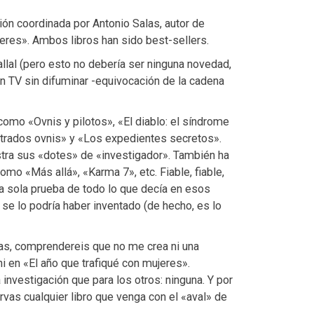
ión coordinada por Antonio Salas, autor de
jeres». Ambos libros han sido best-sellers.
lal (pero esto no debería ser ninguna novedad,
n TV sin difuminar -equivocación de la cadena
 como «Ovnis y pilotos», «El diablo: el síndrome
estrados ovnis» y «Los expedientes secretos».
tra sus «dotes» de «investigador». También ha
omo «Más allá», «Karma 7», etc. Fiable, fiable,
una sola prueba de todo lo que decía en esos
 se lo podría haber inventado (de hecho, es lo
alas, comprendereis que no me crea ni una
ni en «El año que trafiqué con mujeres».
nvestigación que para los otros: ninguna. Y por
as cualquier libro que venga con el «aval» de