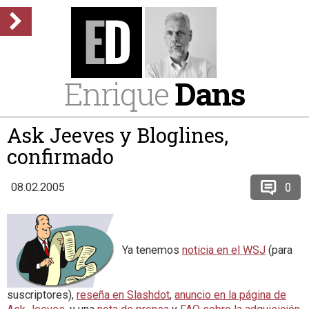
Enrique
Dans
Ask Jeeves y Bloglines,
confirmado
0
08.02.2005
Ya tenemos
noticia en el WSJ
(para
suscriptores),
reseña en Slashdot
,
anuncio en la página de