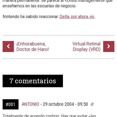
manera permanente. Se parece al «
crisis management
» que
enseñamos en las escuelas de negocio.
Nintendo ha sabido reaccionar.
Delta, por ahora, no
.
¡Enhorabuena,
Virtual Retinal
Doctor de Haro!
Display (VRD)
7
comentarios
ANTONIO
-
29 octubre 2004 - 09:50
#001
Totalmente de acuerdo contigo. Hay que evitar «las