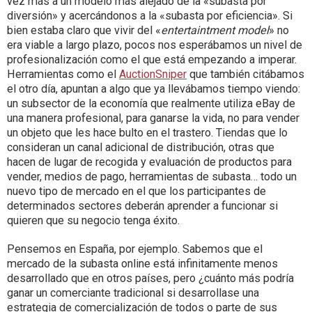
vez más a un modelo más alejado de la «subasta por
diversión» y acercándonos a la «subasta por eficiencia». Si
bien estaba claro que vivir del «
entertaintment model
» no
era viable a largo plazo, pocos nos esperábamos un nivel de
profesionalización como el que está empezando a imperar.
Herramientas como el
AuctionSniper
que también citábamos
el otro día, apuntan a algo que ya llevábamos tiempo viendo:
un subsector de la economía que realmente utiliza eBay de
una manera profesional, para ganarse la vida, no para vender
un objeto que les hace bulto en el trastero. Tiendas que lo
consideran un canal adicional de distribución, otras que
hacen de lugar de recogida y evaluación de productos para
vender, medios de pago, herramientas de subasta… todo un
nuevo tipo de mercado en el que los participantes de
determinados sectores deberán aprender a funcionar si
quieren que su negocio tenga éxito.
Pensemos en España, por ejemplo. Sabemos que el
mercado de la subasta online está infinitamente menos
desarrollado que en otros países, pero ¿cuánto más podría
ganar un comerciante tradicional si desarrollase una
estrategia de comercialización de todos o parte de sus