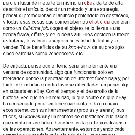
pero en lugar de meterte tú mismo en
eBay
, darte de alta,
describir el artículo, decidir un método y una estrategia,
pensar si promocionas el anuncio poniéndolo en destacado,
y todas esas cosas que comentábamos
el otro día
que eran
como un
full-time job
, coges el objeto, te lo llevas a una
tienda física, offline, y se lo dejas allí. Ellos deciden la mejor
estrategia, lo valoran, aseguran su calidad, lo listan y lo
venden. Tú te beneficias de su
know-how
, de su prestigio
cinco estrellas como vendedores, etc.
De entrada, pensé que el tema sería simplemente una
ventana de oportunidad, algo que funcionaría sólo en
mercados donde la penetración de Internet fuese baja y, por
tanto, el ciudadano medio tuviese dificultades en poner algo
en subasta en eBay. Con el tiempo y el desarrollo de la
historia, veo que no. En realidad, lo que ocurre es que eBay
ha conseguido poner en funcionamiento todo un nuevo
ecosistema, con sus herramientas (propias y ajenas), sus
trucos, su
know-how
y un montón de cuestiones que hacen
que exista un verdadero beneficio en la profesionalización
de las operaciones. Aparentemente, estamos yendo cada