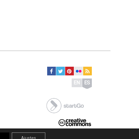
EN
ES
r
Ajustes