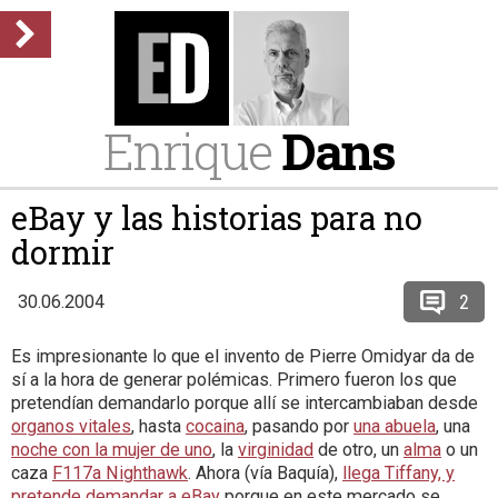
Enrique
Dans
eBay y las historias para no
dormir
2
30.06.2004
Es impresionante lo que el invento de Pierre Omidyar da de
sí a la hora de generar polémicas. Primero fueron los que
pretendían demandarlo porque allí se intercambiaban desde
organos vitales
, hasta
cocaina
, pasando por
una abuela
, una
noche con la mujer de uno
, la
virginidad
de otro, un
alma
o un
caza
F117a Nighthawk
. Ahora (vía Baquía),
llega Tiffany, y
pretende demandar a eBay
porque en este mercado se