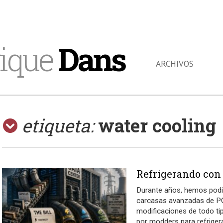
ique
Dans
ARCHIVOS
etiqueta:
water cooling
Refrigerando con
Durante años, hemos podi
carcasas avanzadas de P
modificaciones de todo t
por modders para refriger