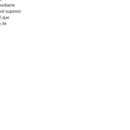
mediante
vel superior
el que
s de
a