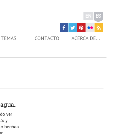
EN
ES
TEMAS
CONTACTO
ACERCA DE…
 agua…
do ver
Cs y
ipo hechas
ar