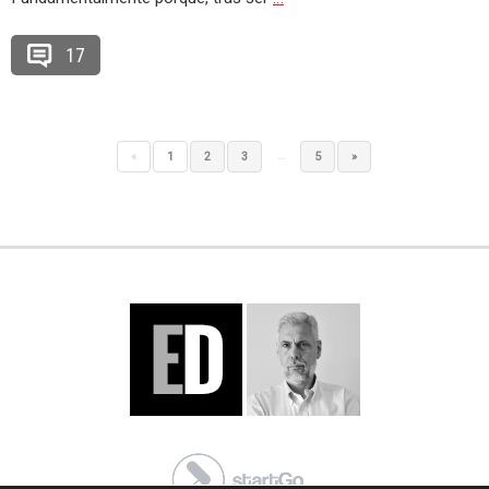
17
…
«
1
2
3
5
»