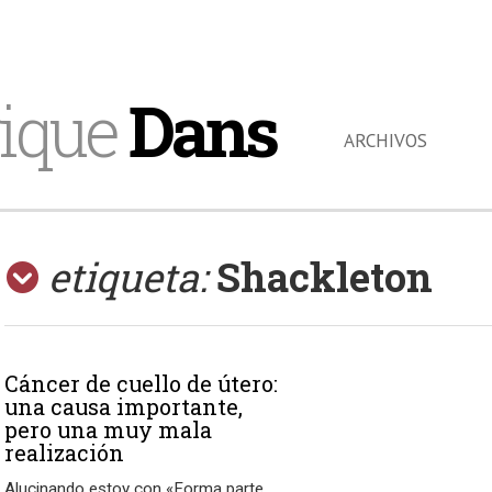
ique
Dans
ARCHIVOS
etiqueta:
Shackleton
Cáncer de cuello de útero:
una causa importante,
pero una muy mala
realización
Alucinando estoy con «Forma parte