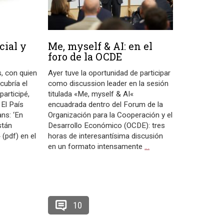
cial y
Me, myself & AI: en el
foro de la OCDE
s, con quien
Ayer tuve la oportunidad de participar
cubría el
como discussion leader en la sesión
participé,
titulada «Me, myself & AI«
 El País
encuadrada dentro del Forum de la
ans: ‘En
Organización para la Cooperación y el
están
Desarrollo Económico (OCDE): tres
 (pdf) en el
horas de interesantísima discusión
en un formato intensamente
…
10