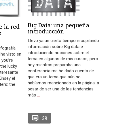
Big Data: una pequeña
e la red
introducción
e
Llevo ya un cierto tiempo recopilando
información sobre Big data e
nfografía
introduciendo nociones sobre el
 he visto en
tema en algunos de mis cursos, pero
f you’re
hoy mientras preparaba una
 the lucky
conferencia me he dado cuenta de
nteresante
que era un tema que aún no
insey el
habíamos mencionado en la página, a
ers: the
pesar de ser una de las tendencias
más
…
39