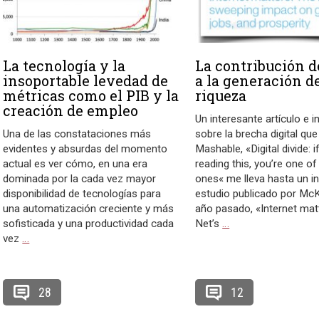
La tecnología y la
La contribución d
insoportable levedad de
a la generación d
métricas como el PIB y la
riqueza
creación de empleo
Un interesante artículo e i
Una de las constataciones más
sobre la brecha digital que
evidentes y absurdas del momento
Mashable, «Digital divide: i
actual es ver cómo, en una era
reading this, you’re one of
dominada por la cada vez mayor
ones« me lleva hasta un i
disponibilidad de tecnologías para
estudio publicado por McK
una automatización creciente y más
año pasado, «Internet matt
sofisticada y una productividad cada
Net’s
…
vez
…
28
12