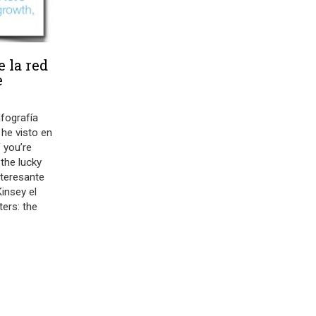
e la red
e
nfografía
 he visto en
f you’re
 the lucky
nteresante
insey el
ers: the