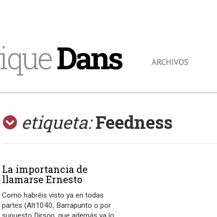
ique
Dans
ARCHIVOS
etiqueta:
Feedness
La importancia de
llamarse Ernesto
Como habréis visto ya en todas
partes (Alt1040, Barrapunto o por
supuesto Dirson, que además ya lo