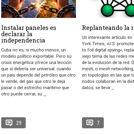
Instalar paneles es
Replanteando la 
declarar la
Un interesante artículo e
independencia
York Times, «U.S. promot
Cuba no es, ni mucho menos, un
to foil digital spying«, repl
modelo político exportable. Pero su
viejo tema de las redes me
crisis energética ofrece una lección
de la evolución de la red. 
que sí debería ser universal: cuando
mesh, o mesh networking
un país depende del petróleo que otro
en topologías en las que 
le vende, del gas que otro le deja
nodos colaboran en la dist
pasar o del estrecho marítimo que
datos, se lleva
…
otro puede cerrar, su
…
29
7