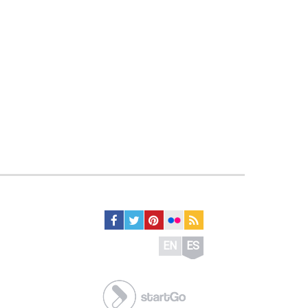
EN
ES