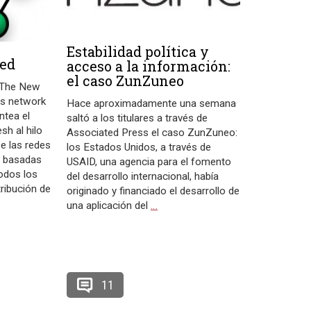
Estabilidad política y
red
acceso a la información:
el caso ZunZuneo
n The New
es network
Hace aproximadamente una semana
antea el
saltó a los titulares a través de
sh al hilo
Associated Press el caso ZunZuneo:
De las redes
los Estados Unidos, a través de
, basadas
USAID, una agencia para el fomento
todos los
del desarrollo internacional, había
ribución de
originado y financiado el desarrollo de
una aplicación del
…
11