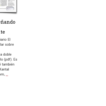
señando
te
ario El
lar sobre
 a doble
o (pdf). Es
é también
Xantal
com,
…