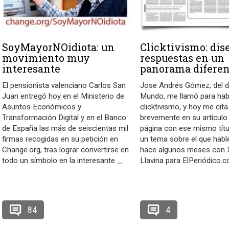
SoyMayorNOidiota: un
Clicktivismo: di
movimiento muy
respuestas en un
interesante
panorama diferen
El pensionista valenciano Carlos San
Jose Andrés Gómez, del di
Juan entregó hoy en el Ministerio de
Mundo, me llamó para hab
Asuntos Económicos y
clicktivismo, y hoy me cita
Transformación Digital y en el Banco
brevemente en su artículo
de España las más de seiscientas mil
página con ese mismo títul
firmas recogidas en su petición en
un tema sobre el que habl
Change.org, tras lograr convertirse en
hace algunos meses con 
todo un símbolo en la interesante
…
Llavina para ElPeriódico.
84
4