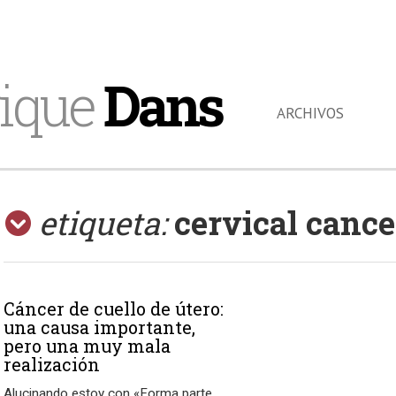
ique
Dans
ARCHIVOS
etiqueta:
cervical cance
Cáncer de cuello de útero:
una causa importante,
pero una muy mala
realización
Alucinando estoy con «Forma parte