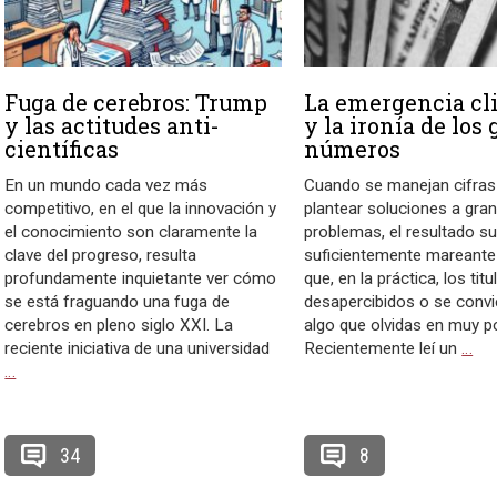
Fuga de cerebros: Trump
La emergencia cl
y las actitudes anti-
y la ironía de los
científicas
números
En un mundo cada vez más
Cuando se manejan cifras
competitivo, en el que la innovación y
plantear soluciones a gra
el conocimiento son claramente la
problemas, el resultado su
clave del progreso, resulta
suficientemente mareant
profundamente inquietante ver cómo
que, en la práctica, los tit
se está fraguando una fuga de
desapercibidos o se convi
cerebros en pleno siglo XXI. La
algo que olvidas en muy p
reciente iniciativa de una universidad
Recientemente leí un
…
…
34
8