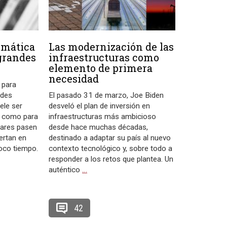
imática
Las modernización de las
 grandes
infraestructuras como
elemento de primera
necesidad
 para
ndes
El pasado 31 de marzo, Joe Biden
ele ser
desveló el plan de inversión en
e como para
infraestructuras más ambicioso
ulares pasen
desde hace muchas décadas,
ertan en
destinado a adaptar su país al nuevo
oco tiempo.
contexto tecnológico y, sobre todo a
responder a los retos que plantea. Un
auténtico
…
42