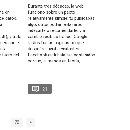
Durante tres décadas, la web
na en
funcionó sobre un pacto
 de datos,
relativamente simple: tú publicabas
la
algo, otros podían enlazarte,
indexarte o recomendarte, y a
f), y trata
cambio recibías tráfico. Google
nes que el
rastreaba tus páginas porque
enta
después enviaba visitantes.
 fuera del
Facebook distribuía tus contenidos
porque, al menos en teoría,
…
21
…
72
»