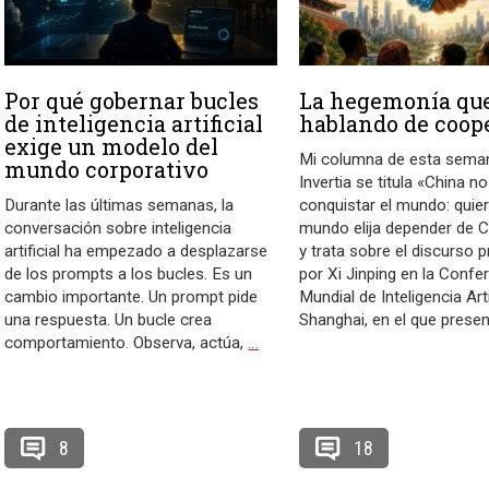
Por qué gobernar bucles
La hegemonía que
de inteligencia artificial
hablando de coop
exige un modelo del
Mi columna de esta sema
mundo corporativo
Invertia se titula «China no
Durante las últimas semanas, la
conquistar el mundo: quier
conversación sobre inteligencia
mundo elija depender de Ch
artificial ha empezado a desplazarse
y trata sobre el discurso 
de los prompts a los bucles. Es un
por Xi Jinping en la Confe
cambio importante. Un prompt pide
Mundial de Inteligencia Arti
una respuesta. Un bucle crea
Shanghai, en el que prese
comportamiento. Observa, actúa,
…
8
18