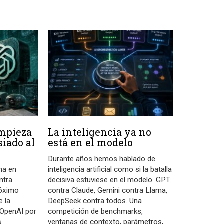
empieza
La inteligencia ya no
iado al
está en el modelo
Durante años hemos hablado de
na en
inteligencia artificial como si la batalla
ontra
decisiva estuviese en el modelo. GPT
róximo
contra Claude, Gemini contra Llama,
e la
DeepSeek contra todos. Una
 OpenAI por
competición de benchmarks,
s
ventanas de contexto, parámetros,