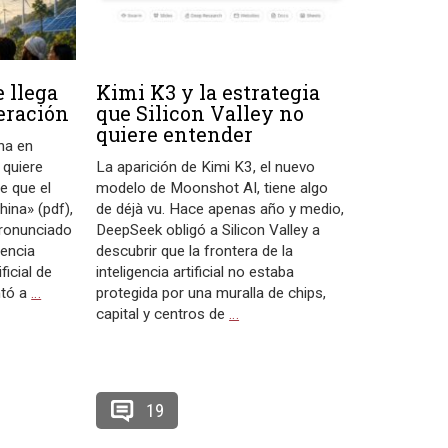
 llega
Kimi K3 y la estrategia
eración
que Silicon Valley no
quiere entender
na en
 quiere
La aparición de Kimi K3, el nuevo
e que el
modelo de Moonshot AI, tiene algo
ina» (pdf),
de déjà vu. Hace apenas año y medio,
pronunciado
DeepSeek obligó a Silicon Valley a
rencia
descubrir que la frontera de la
ficial de
inteligencia artificial no estaba
ntó a
…
protegida por una muralla de chips,
capital y centros de
…
19