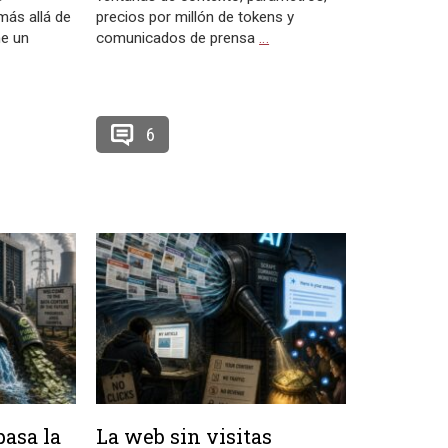
 más allá de
precios por millón de tokens y
ne un
comunicados de prensa
…
6
asa la
La web sin visitas