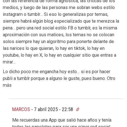
con las referencia de forma agnóstica, las criticas de los
medios, y luego de las personas me sobran webs estilo
instagram o tumblr… Si eso lo generalizas por temas,
siempre habrá algún blog especializado que te merezca la
pena… pero una red social estilo FB o tumblr, es la misma
aproximación con sus matices, los temas no se colocan
solos siempre hay un algoritmo para ponerte delante de
las narices lo que quieran, lo hay en tiktok, lo hay en
youtube, lo hay en X, lo hay en cualquier sitio que entras a
mirar…
Lo dicho poco me engancha hoy esto… si es por hacer
publi a tumblr porque a alguno le guste, pues bueno. Otro
más
MARCOS
-
7 abril 2025 - 22:58
Me recuerdas una App que salió hace años y tenía
todas las papeletas para ser una súper red social;