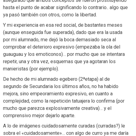
asegurado que ambos conceptos se fueron prostituyendo
hasta el punto de acabar significando lo contrario.. algo que
ya pasó también con otros, como la libertad.
Y mi experiencia en esa red social, de bastantes meses
(aunque enseguida fue superada), dado que era la usada
por mi alumnado, me dejó la boca demasiado seca al
comprobar el deterioro expresivo (empezaba la ola del
guauguau y los emoticonos)… por mucho que se intentara
repetir, una y otra vez, esquemas que ya agotaran los
manieristas (por ejemplo).
De hecho de mi alumnado egebero (2ªetapa) al de
segundo de Secundaria los últimos años, no ha habido
mejora, sino empeoramiento expresivo, en cuanto a
complejidad, como la repetición tatuajera lo confirma (por
mucho que parezca explosivamente creativa)… y el
comprensivo mejor dejarlo aparte.
A lo de imágenes cuidadosamente curadas (curradas?) le
sobra el «cuidadosamente»… con algo de curro ya me daría