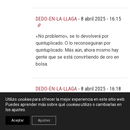
DEDO-EN-LA-LLAGA
-
8 abril 2025 - 16:15
«No problemo», se lo devolverá por
quintuplicado. O lo reconseguiran por
quintuplicado. Más aún, ahora mismo hay
gente que se está convirtiendo de oro en
bolsa.
DEDO-EN-LA-LLAGA
-
8 abril 2025 - 16:18
Utilizo
cookies
para ofrecer la mejor experiencia en este sitio web.
Puedes aprender más sobre qué
cookies
utilizo o cambiarlas en
Ah, me olvidaba, y encima lo acabarán
los ajustes.
premiando con el «Premio Nobel del
decrecimiento», ja, ja, ja, ¡¡¡quién nos lo iba
Aceptar
Ajustes
a decir!!!