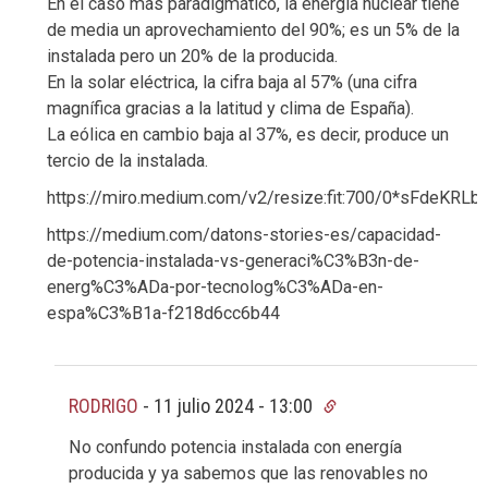
En el caso más paradigmático, la energía nuclear tiene
de media un aprovechamiento del 90%; es un 5% de la
instalada pero un 20% de la producida.
En la solar eléctrica, la cifra baja al 57% (una cifra
magnífica gracias a la latitud y clima de España).
La eólica en cambio baja al 37%, es decir, produce un
tercio de la instalada.
https://miro.medium.com/v2/resize:fit:700/0*sFdeKR
https://medium.com/datons-stories-es/capacidad-
de-potencia-instalada-vs-generaci%C3%B3n-de-
energ%C3%ADa-por-tecnolog%C3%ADa-en-
espa%C3%B1a-f218d6cc6b44
RODRIGO
-
11 julio 2024 - 13:00
No confundo potencia instalada con energía
producida y ya sabemos que las renovables no