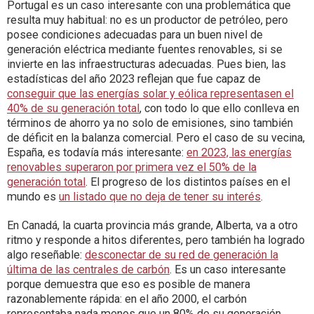
Portugal es un caso interesante con una problemática que
resulta muy habitual: no es un productor de petróleo, pero
posee condiciones adecuadas para un buen nivel de
generación eléctrica mediante fuentes renovables, si se
invierte en las infraestructuras adecuadas. Pues bien, las
estadísticas del año 2023 reflejan que fue capaz de
conseguir que las energías solar y eólica representasen el
40% de su generación total
, con todo lo que ello conlleva en
términos de ahorro ya no solo de emisiones, sino también
de déficit en la balanza comercial. Pero el caso de su vecina,
España, es todavía más interesante:
en 2023, las energías
renovables superaron por primera vez el 50% de la
generación total
. El progreso de los distintos países en el
mundo es
un listado que no deja de tener su interés
.
En Canadá, la cuarta provincia más grande, Alberta, va a otro
ritmo y responde a hitos diferentes, pero también ha logrado
algo reseñable:
desconectar de su red de generación la
última de las centrales de carbón
. Es un caso interesante
porque demuestra que eso es posible de manera
razonablemente rápida: en el año 2000, el carbón
representaba nada menos que un 80% de su generación